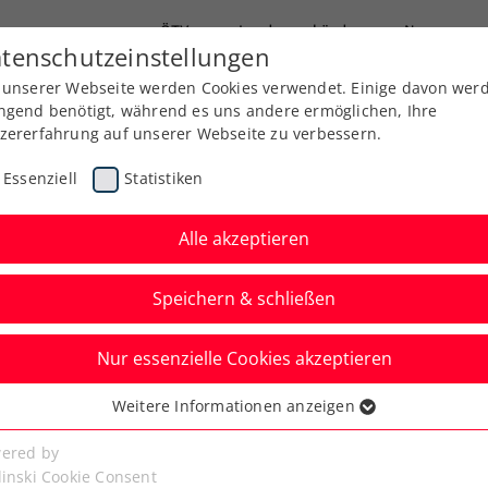
ÖTV
Landesverbände
News
tenschutzeinstellungen
 unserer Webseite werden Cookies verwendet. Einige davon wer
Ausbildung
Services
Über uns
Kreise
ngend benötigt, während es uns andere ermöglichen, Ihre
zererfahrung auf unserer Webseite zu verbessern.
Essenziell
Statistiken
Alle akzeptieren
Speichern & schließen
Nur essenzielle Cookies akzeptieren
Halbfinalmatch von
Weitere Informationen anzeigen
ssenziell
ben
senzielle Cookies werden für grundlegende Funktionen der
ered by
bseite benötigt. Dadurch ist gewährleistet, dass die Webseite
linski Cookie Consent