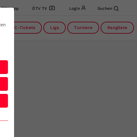
ÖTV App
ÖTV TV
Login
Suchen
den
DC-Tickets
Liga
Turniere
Rangliste