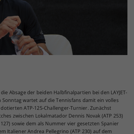
Zweck
generierte ID, für die historische Speicherung
Ihrer vorgenommen Einstellungen, falls der
Webseiten-Betreiber dies eingestellt hat.
die Absage der beiden Halbfinalpartien bei den LAYJET-
Sonntag wartet auf die Tennisfans damit ein volles
dotierten ATP-125-Challenger-Turnier. Zunächst
atches zwischen Lokalmatador Dennis Novak (ATP 253)
 127) sowie dem als Nummer vier gesetzten Spanier
em Italiener Andrea Pellegrino (ATP 230) auf dem