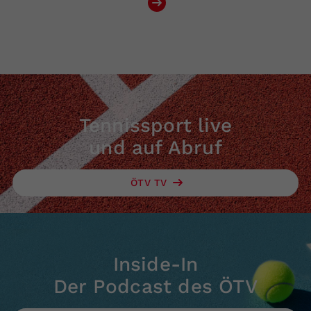
Tennissport live
und auf Abruf
ÖTV TV
Inside-In
Der Podcast des ÖTV