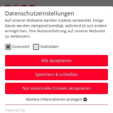
Zurück zur Newsübersicht
Datenschutzeinstellungen
Niederösterreichischer Tennisverband
Auf unserer Webseite werden Cookies verwendet. Einige
davon werden zwingend benötigt, während es uns andere
ermöglichen, Ihre Nutzererfahrung auf unserer Webseite
zu verbessern.
Davis Cup
Essenziell
Statistiken
Kommt vorbei und
unterstützt das Generali
Alle akzeptieren
Austria Davis Cup Team!
Speichern & schließen
In Bad Waltersdorf steht mit dem
Nur essenzielle Cookies akzeptieren
Länderkampf gegen die Türkei ein großes
Tennisfest bevor.
Weitere Informationen anzeigen
Essenziell
Verfasst von: Manuel Wachta, 11.09.2024
Essenzielle Cookies werden für grundlegende
Powered by