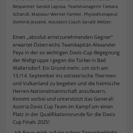
Bespanner Gerald Laposa, Teammanagerin Tamara
Dieser Wert speichert Ihre Consent-
Einstellungen. Unter anderem eine
Schandl, Masseur Werner Farmer, Physiotherapeut
zufällig generierte ID, für die
Dominik Jessenk, Assistant Coach Gerald Melzer.
Zweck
historische Speicherung Ihrer
vorgenommen Einstellungen, falls der
Einen „absolut ernstzunehmenden Gegner“
Webseiten-Betreiber dies eingestellt
erwartet Österreichs Teamkapitän Alexander
hat.
Peya in der so wichtigen Davis-Cup-Begegnung
der Weltgruppe I gegen die Türkei in Bad
Waltersdorf. Ein Grund mehr, um sich am
13./14. September ins oststeirische Thermen-
und Vulkanland zu begeben und die heimische
Herren-Nationalmannschaft anzufeuern.
Kommt vorbei und unterstützt das Generali
Austria Davis Cup Team im Kampf um einen
Platz in der Qualifikationsrunde für die Davis
Cup Finals 2025!
„Ich freue mich auf ein echtes Tennishighlight