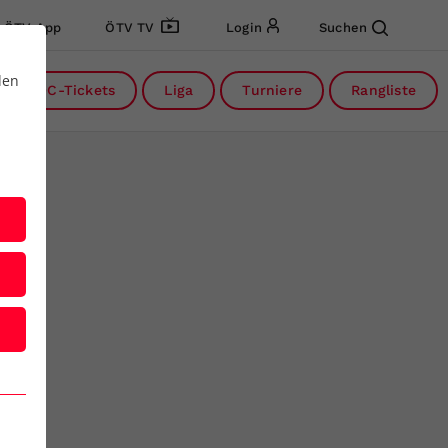
ÖTV App
ÖTV TV
Login
Suchen
den
DC-Tickets
Liga
Turniere
Rangliste