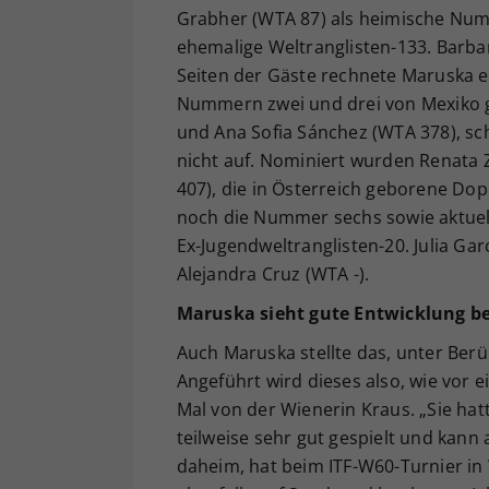
Grabher (WTA 87) als heimische Numm
ehemalige Weltranglisten-133. Barbara
Seiten der Gäste rechnete Maruska e
Nummern zwei und drei von Mexiko g
und Ana Sofia Sánchez (WTA 378), sc
nicht auf. Nominiert wurden Renata
407), die in Österreich geborene Dopp
noch die Nummer sechs sowie aktuel
Ex-Jugendweltranglisten-20. Julia Gar
Alejandra Cruz (WTA -).
Maruska sieht gute Entwicklung b
Auch Maruska stellte das, unter Berü
Angeführt wird dieses also, wie vor e
Mal von der Wienerin Kraus. „Sie hat
teilweise sehr gut gespielt und kann 
daheim, hat beim ITF-W60-Turnier in W