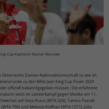
Zweck
generierte ID, für die historische Speicherung
Ihrer vorgenommen Einstellungen, falls der
Webseiten-Betreiber dies eingestellt hat.
-King-Cup-Kapitänin Marion Maruska
em Österreichs Damen-Nationalmannschaft so wie im
kationsrunde zu den Billie Jean King Cup Finals 2024
der offiziell bekanntgegeben müssen. Die erfahrene
natorin setzt im Länderkampf gegen Mexiko am 11.
hwechat auf Sinja Kraus (WTA 226), Tamira Paszek
(WTA 796) und Melanie Klaffner (WTA 1271). Julia