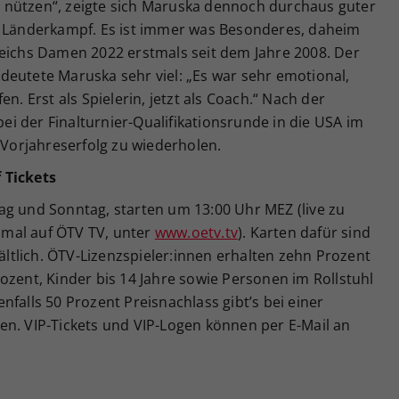
 nützen“, zeigte sich Maruska dennoch durchaus guter
n Länderkampf. Es ist immer was Besonderes, daheim
reichs Damen 2022 erstmals seit dem Jahre 2008. Der
deutete Maruska sehr viel: „Es war sehr emotional,
n. Erst als Spielerin, jetzt als Coach.“ Nach der
i der Finalturnier-Qualifikationsrunde in die USA im
n Vorjahreserfolg zu wiederholen.
 Tickets
ag und Sonntag, starten um 13:00 Uhr MEZ (live zu
mal auf ÖTV TV, unter
www.oetv.tv
). Karten dafür sind
hältlich. ÖTV-Lizenzspieler:innen erhalten zehn Prozent
ozent, Kinder bis 14 Jahre sowie Personen im Rollstuhl
falls 50 Prozent Preisnachlass gibt’s bei einer
en. VIP-Tickets und VIP-Logen können per E-Mail an