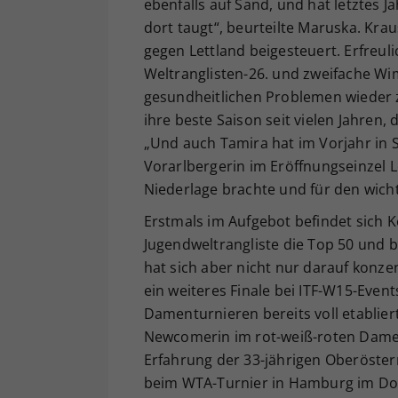
ebenfalls auf Sand, und hat letztes J
dort taugt“, beurteilte Maruska. Kra
gegen Lettland beigesteuert. Erfreuli
Weltranglisten-26. und zweifache Wimb
gesundheitlichen Problemen wieder zu
ihre beste Saison seit vielen Jahren,
„Und auch Tamira hat im Vorjahr in S
Vorarlbergerin im Eröffnungseinzel 
Niederlage brachte und für den wich
Erstmals im Aufgebot befindet sich Ko
Jugendweltrangliste die Top 50 und be
hat sich aber nicht nur darauf konze
ein weiteres Finale bei ITF-W15-Event
Damenturnieren bereits voll etabliert
Newcomerin im rot-weiß-roten Damen
Erfahrung der 33-jährigen Oberösterr
beim WTA-Turnier in Hamburg im Do