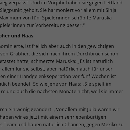
ieg verpasst. Und im Vorjahr haben sie gegen Lettland
iegpunkt geholt. Sie harmoniert vor allem mit Sinja
s Maximum von fünf Spielerinnen schöpfte Maruska
 Spielerinnen zur Vorbereitung besser.“
bher und Haas
ominierte, ist freilich aber auch in den gewichtigen
r von Grabher, die sich nach ihrem Durchbruch schon
tastet hatte, schmerzte Maruska: „Es ist natürlich
 allem für sie selbst, aber natürlich auch für unser
gen einer Handgelenksoperation vor fünf Wochen ist
lich beendet. So wie jene von Haas: „Sie spielt im
re und auch die nächsten Monate nicht, weil sie immer
ch ein wenig geändert: „Vor allem mit Julia waren wir
e haben wir es jetzt mit einem sehr ebenbürtigen
tes Team und haben natürlich Chancen, gegen Mexiko zu