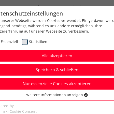
ÖTV
Landesverbände
News
tenschutzeinstellungen
 unserer Webseite werden Cookies verwendet. Einige davon wer
Ausbildung
Services
Über uns
Kreise
ngend benötigt, während es uns andere ermöglichen, Ihre
zererfahrung auf unserer Webseite zu verbessern.
Essenziell
Statistiken
Alle akzeptieren
Speichern & schließen
Nur essenzielle Cookies akzeptieren
ska nominiert
Weitere Informationen anzeigen
ssenziell
llie Jean King Cup
senzielle Cookies werden für grundlegende Funktionen der
ered by
bseite benötigt. Dadurch ist gewährleistet, dass die Webseite
linski Cookie Consent