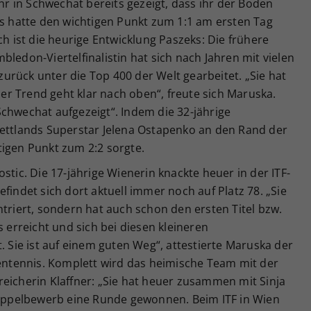
ahr in Schwechat bereits gezeigt, dass ihr der Boden
us hatte den wichtigen Punkt zum 1:1 am ersten Tag
ch ist die heurige Entwicklung Paszeks: Die frühere
ledon-Viertelfinalistin hat sich nach Jahren mit vielen
rück unter die Top 400 der Welt gearbeitet. „Sie hat
 der Trend geht klar nach oben“, freute sich Maruska.
chwechat aufgezeigt“. Indem die 32-jährige
Lettlands Superstar Jelena Ostapenko an den Rand der
tigen Punkt zum 2:2 sorgte.
stic. Die 17-jährige Wienerin knackte heuer in der ITF-
findet sich dort aktuell immer noch auf Platz 78. „Sie
ntriert, sondern hat auch schon den ersten Titel bzw.
s erreicht und sich bei diesen kleineren
. Sie ist auf einem guten Weg“, attestierte Maruska der
tennis. Komplett wird das heimische Team mit der
eicherin Klaffner: „Sie hat heuer zusammen mit Sinja
ppelbewerb eine Runde gewonnen. Beim ITF in Wien