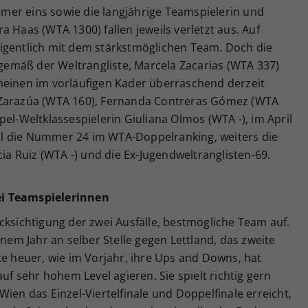
er eins sowie die langjährige Teamspielerin und
 Haas (WTA 1300) fallen jeweils verletzt aus. Auf
igentlich mit dem stärkstmöglichen Team. Doch die
emäß der Weltrangliste, Marcela Zacarias (WTA 337)
heinen im vorläufigen Kader überraschend derzeit
 Zarazúa (WTA 160), Fernanda Contreras Gómez (WTA
el-Weltklassespielerin Giuliana Olmos (WTA -), im April
l die Nummer 24 im WTA-Doppelranking, weiters die
cia Ruiz (WTA -) und die Ex-Jugendweltranglisten-69.
ei Teamspielerinnen
cksichtigung der zwei Ausfälle, bestmögliche Team auf.
inem Jahr an selber Stelle gegen Lettland, das zweite
te heuer, wie im Vorjahr, ihre Ups and Downs, hat
auf sehr hohem Level agieren. Sie spielt richtig gern
ien das Einzel-Viertelfinale und Doppelfinale erreicht,