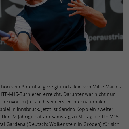
Zweck
generierte ID, für die historische Speicherung
Ihrer vorgenommen Einstellungen, falls der
Webseiten-Betreiber dies eingestellt hat.
hon sein Potential gezeigt und allein von Mitte Mai bis
 ITF-M15-Turnieren erreicht. Darunter war nicht nur
n zuvor im Juli auch sein erster internationaler
iel in Innsbruck. Jetzt ist Sandro Kopp ein zweiter
 Der 22-Jährige hat am Samstag zu Mittag die ITF-M15-
Val Gardena (Deutsch: Wolkenstein in Gröden) für sich