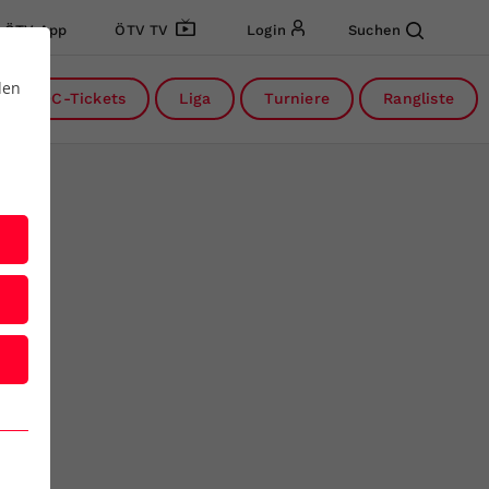
ÖTV App
ÖTV TV
Login
Suchen
den
DC-Tickets
Liga
Turniere
Rangliste