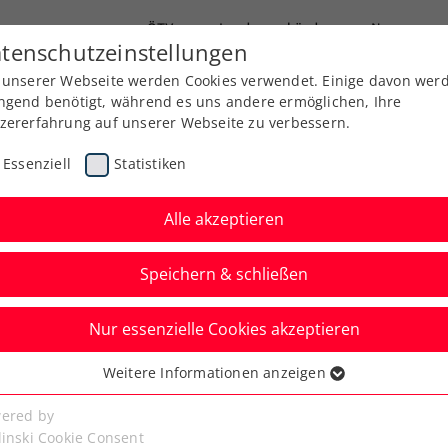
ÖTV
Landesverbände
News
tenschutzeinstellungen
 unserer Webseite werden Cookies verwendet. Einige davon wer
Ausbildung
Services
Über uns
Kreise
ngend benötigt, während es uns andere ermöglichen, Ihre
zererfahrung auf unserer Webseite zu verbessern.
Essenziell
Statistiken
Alle akzeptieren
Speichern & schließen
Nur essenzielle Cookies akzeptieren
al Gardena: Kopp krönt
Weitere Informationen anzeigen
ssenziell
ole Woche“ mit dem
senzielle Cookies werden für grundlegende Funktionen der
ered by
bseite benötigt. Dadurch ist gewährleistet, dass die Webseite
linski Cookie Consent