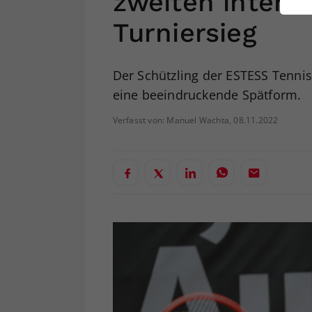
zweiten intern
ei
Turniersieg
S
Der Schützling der ESTESS Tennis
eine beeindruckende Spätform.
Verfasst von: Manuel Wachta, 08.11.2022