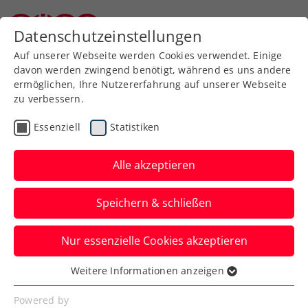
Zurück zur Newsübersicht
Datenschutzeinstellungen
Niederösterreichischer Tennisverband
Auf unserer Webseite werden Cookies verwendet. Einige
davon werden zwingend benötigt, während es uns andere
ermöglichen, Ihre Nutzererfahrung auf unserer Webseite
zu verbessern.
Turniere
Kids & Jugend
Essenziell
Statistiken
ITF Nairobi: Gschiel erhält
nächste Chance auf
Alle akzeptieren
Einzel-Premierentitel
Speichern & schließen
Die ÖTV-Nachwuchshoffnung steht auch
Nur essenzielle Cookies akzeptieren
beim zweiten internationalen
Jugendturnier in Kenia im Finale.
Weitere Informationen anzeigen
Essenziell
Verfasst von: Manuel Wachta, 18.05.2023
Essenzielle Cookies werden für grundlegende
Powered by