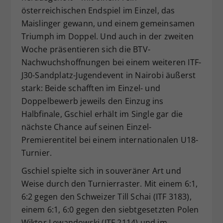
österreichischen Endspiel im Einzel, das
Dieser Wert speichert Ihre Consent-
Maislinger gewann, und einem gemeinsamen
Einstellungen. Unter anderem eine
zufällig generierte ID, für die
Triumph im Doppel. Und auch in der zweiten
Zweck
historische Speicherung Ihrer
Woche präsentieren sich die BTV-
vorgenommen Einstellungen, falls der
Nachwuchshoffnungen bei einem weiteren ITF-
Webseiten-Betreiber dies eingestellt
J30-Sandplatz-Jugendevent in Nairobi äußerst
hat.
stark: Beide schafften im Einzel- und
Doppelbewerb jeweils den Einzug ins
Halbfinale, Gschiel erhält im Single gar die
nächste Chance auf seinen Einzel-
Premierentitel bei einem internationalen U18-
Turnier.
Gschiel spielte sich in souveräner Art und
Weise durch den Turnierraster. Mit einem 6:1,
6:2 gegen den Schweizer Till Schai (ITF 3183),
einem 6:1, 6:0 gegen den siebtgesetzten Polen
Wiktor Lewandowski (ITF 2114) und im