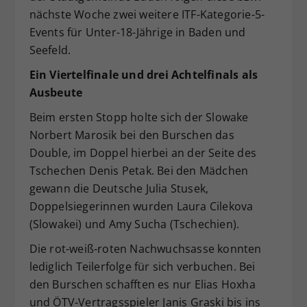
nächste Woche zwei weitere ITF-Kategorie-5-
Dieser Wert speichert Ihre Consent-
Events für Unter-18-Jährige in Baden und
Einstellungen. Unter anderem eine
zufällig generierte ID, für die
Seefeld.
Zweck
historische Speicherung Ihrer
Ein Viertelfinale und drei Achtelfinals als
vorgenommen Einstellungen, falls der
Ausbeute
Webseiten-Betreiber dies eingestellt
hat.
Beim ersten Stopp holte sich der Slowake
Norbert Marosik bei den Burschen das
Double, im Doppel hierbei an der Seite des
Tschechen Denis Petak. Bei den Mädchen
gewann die Deutsche Julia Stusek,
Doppelsiegerinnen wurden Laura Cilekova
(Slowakei) und Amy Sucha (Tschechien).
Die rot-weiß-roten Nachwuchsasse konnten
lediglich Teilerfolge für sich verbuchen. Bei
den Burschen schafften es nur Elias Hoxha
und ÖTV-Vertragsspieler Janis Graski bis ins