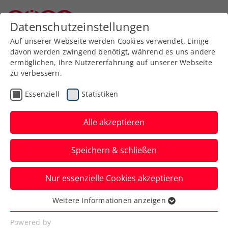
Zurück zur Newsübersicht
Datenschutzeinstellungen
Niederösterreichischer Tennisverband
Auf unserer Webseite werden Cookies verwendet. Einige
davon werden zwingend benötigt, während es uns andere
ermöglichen, Ihre Nutzererfahrung auf unserer Webseite
zu verbessern.
Turniere
Kids & Jugend
Essenziell
Statistiken
ITF-Jugend: Badener
Doppelpack mit rot-
Alle akzeptieren
weiß-roten Teilerfolgen
Speichern & schließen
Beim zweiten der beiden ITF-U18-Turniere
Nur essenzielle Cookies akzeptieren
südlich von Wien läuft es für die
ÖsterreicherInnen bisher recht gut.
Weitere Informationen anzeigen
Essenziell
Verfasst von: Manuel Wachta, 04.10.2022
Essenzielle Cookies werden für grundlegende
Powered by