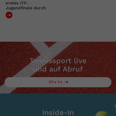
erstes ITF-
Jugendfinale durch
Tennissport live
und auf Abruf
ÖTV TV
Inside-In