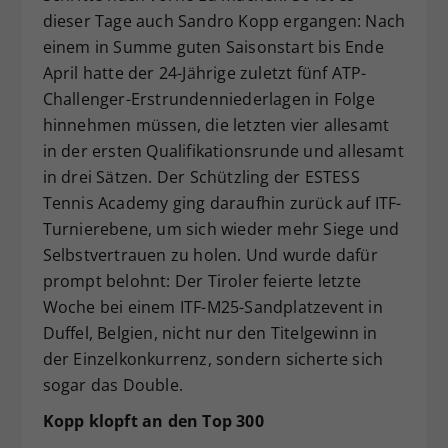
dieser Tage auch Sandro Kopp ergangen: Nach
Dieser Wert speichert Ihre Consent-
einem in Summe guten Saisonstart bis Ende
Einstellungen. Unter anderem eine
zufällig generierte ID, für die
April hatte der 24-Jährige zuletzt fünf ATP-
Zweck
historische Speicherung Ihrer
Challenger-Erstrundenniederlagen in Folge
vorgenommen Einstellungen, falls der
hinnehmen müssen, die letzten vier allesamt
Webseiten-Betreiber dies eingestellt
in der ersten Qualifikationsrunde und allesamt
hat.
in drei Sätzen. Der Schützling der ESTESS
Tennis Academy ging daraufhin zurück auf ITF-
Turnierebene, um sich wieder mehr Siege und
Selbstvertrauen zu holen. Und wurde dafür
prompt belohnt: Der Tiroler feierte letzte
Woche bei einem ITF-M25-Sandplatzevent in
Duffel, Belgien, nicht nur den Titelgewinn in
der Einzelkonkurrenz, sondern sicherte sich
sogar das Double.
Kopp klopft an den Top 300