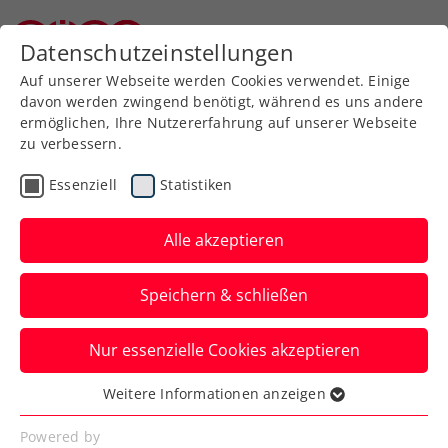
Zurück zur Newsübersicht
Datenschutzeinstellungen
Niederösterreichischer Tennisverband
Auf unserer Webseite werden Cookies verwendet. Einige
davon werden zwingend benötigt, während es uns andere
ermöglichen, Ihre Nutzererfahrung auf unserer Webseite
zu verbessern.
Turniere
ITF
Essenziell
Statistiken
ITF Duffel: Zurück auf der
Siegerstraße – Kopp
Alle akzeptieren
stürmt zum Double
Speichern & schließen
Das ÖTV-Ass beendet in Belgien eine
Nur essenzielle Cookies akzeptieren
kürzliche Niederlagenserie mehr als
eindrucksvoll.
Weitere Informationen anzeigen
Essenziell
Verfasst von: Manuel Wachta, 26.06.2024
Essenzielle Cookies werden für grundlegende
Powered by