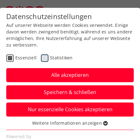
Zurück zur Newsübersicht
Datenschutzeinstellungen
Niederösterreichischer Tennisverband
Auf unserer Webseite werden Cookies verwendet. Einige
davon werden zwingend benötigt, während es uns andere
ermöglichen, Ihre Nutzererfahrung auf unserer Webseite
zu verbessern.
Turniere
Kids & Jugend
Essenziell
Statistiken
ITF Addis Abeba:
Behrmann mit gerade 15
Alle akzeptieren
Jahren zum ersten
Speichern & schließen
internationalen U18-
Triumph
Nur essenzielle Cookies akzeptieren
Weitere Informationen anzeigen
Auch der erst 14-jährige Constantin
Essenziell
Neubauer macht in Äthiopien als
Essenzielle Cookies werden für grundlegende
Powered by