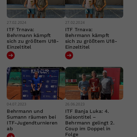
27.02.2024
27.02.2024
ITF Trnava:
ITF Trnava:
Behrmann kämpft
Behrmann kämpft
sich zu größtem U18-
sich zu größtem U18-
Einzeltitel
Einzeltitel
04.07.2023
26.06.2023
Behrmann und
ITF Banja Luka: 4.
Sumann räumen bei
Saisontitel –
ITF-Jugendturnieren
Behrmann gelingt 2.
ab
Coup im Doppel in
Folge