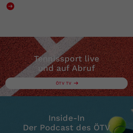
Tennissport live
und auf Abruf
ÖTV TV
Inside-In
Der Podcast des ÖTV