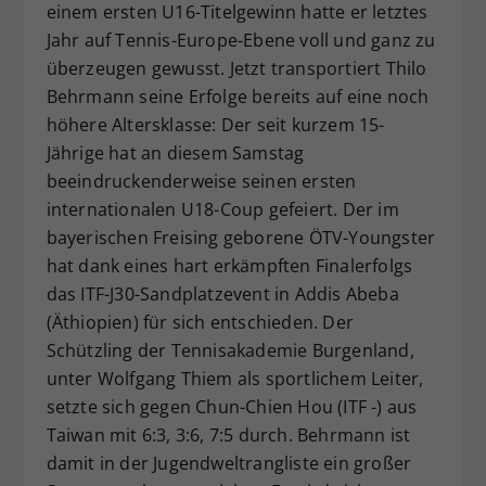
einem ersten U16-Titelgewinn hatte er letztes
Dieser Wert speichert Ihre Consent-
Jahr auf Tennis-Europe-Ebene voll und ganz zu
Einstellungen. Unter anderem eine
überzeugen gewusst. Jetzt transportiert Thilo
zufällig generierte ID, für die
Behrmann seine Erfolge bereits auf eine noch
Zweck
historische Speicherung Ihrer
vorgenommen Einstellungen, falls der
höhere Altersklasse: Der seit kurzem 15-
Webseiten-Betreiber dies eingestellt
Jährige hat an diesem Samstag
hat.
beeindruckenderweise seinen ersten
internationalen U18-Coup gefeiert. Der im
bayerischen Freising geborene ÖTV-Youngster
hat dank eines hart erkämpften Finalerfolgs
das ITF-J30-Sandplatzevent in Addis Abeba
(Äthiopien) für sich entschieden. Der
Schützling der Tennisakademie Burgenland,
unter Wolfgang Thiem als sportlichem Leiter,
setzte sich gegen Chun-Chien Hou (ITF -) aus
Taiwan mit 6:3, 3:6, 7:5 durch. Behrmann ist
damit in der Jugendweltrangliste ein großer