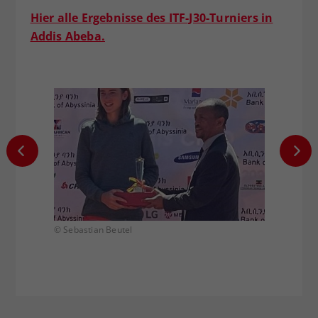
Hier alle Ergebnisse des ITF-J30-Turniers in
Addis Abeba.
© Sebastian Beutel
© Sebas