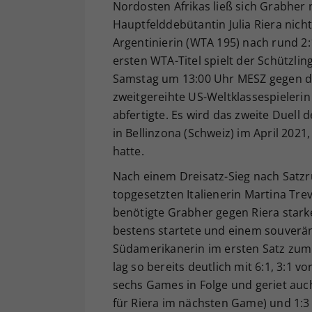
Nordosten Afrikas ließ sich Grabher
Hauptfelddebütantin Julia Riera nich
Argentinierin (WTA 195) nach rund 2:
ersten WTA-Titel spielt der Schützli
Samstag um 13:00 Uhr MESZ gegen die 
zweitgereihte US-Weltklassespielerin 
abfertigte. Es wird das zweite Duell 
in Bellinzona (Schweiz) im April 202
hatte.
Nach einem Dreisatz-Sieg nach Satzr
topgesetzten Italienerin Martina Tre
benötigte Grabher gegen Riera stark
bestens startete und einem souverän
Südamerikanerin im ersten Satz zum 
lag so bereits deutlich mit 6:1, 3:1 
sechs Games in Folge und geriet auch
für Riera im nächsten Game) und 1:3 