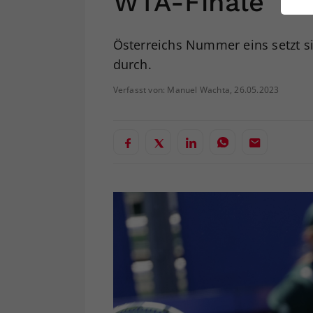
WTA-Finale
ei
Österreichs Nummer eins setzt s
durch.
S
Verfasst von: Manuel Wachta, 26.05.2023