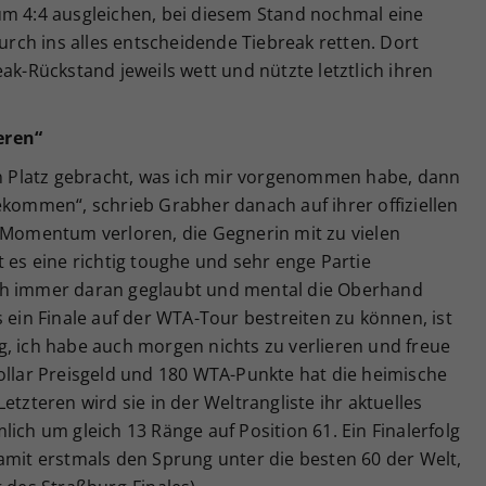
um 4:4 ausgleichen, bei diesem Stand nochmal eine
ch ins alles entscheidende Tiebreak retten. Dort
ak-Rückstand jeweils wett und nützte letztlich ihren
eren“
den Platz gebracht, was ich mir vorgenommen habe, dann
ekommen“, schrieb Grabher danach auf ihrer offiziellen
s Momentum verloren, die Gegnerin mit zu vielen
t es eine richtig toughe und sehr enge Partie
ch immer daran geglaubt und mental die Oberhand
 ein Finale auf der WTA-Tour bestreiten zu können, ist
g, ich habe auch morgen nichts zu verlieren und freue
ollar Preisgeld und 180 WTA-Punkte hat die heimische
etzteren wird sie in der Weltrangliste ihr aktuelles
ich um gleich 13 Ränge auf Position 61. Ein Finalerfolg
amit erstmals den Sprung unter die besten 60 der Welt,