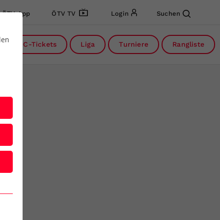
ÖTV App
ÖTV TV
Login
Suchen
den
DC-Tickets
Liga
Turniere
Rangliste