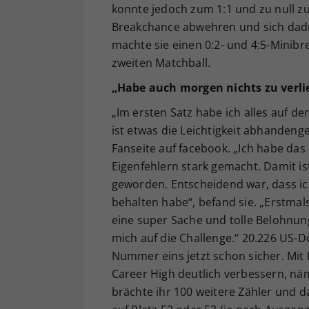
konnte jedoch zum 1:1 und zu null z
Breakchance abwehren und sich dadur
machte sie einen 0:2- und 4:5-Minibre
zweiten Matchball.
„Habe auch morgen nichts zu verli
„Im ersten Satz habe ich alles auf 
ist etwas die Leichtigkeit abhandeng
Fanseite auf facebook. „Ich habe da
Eigenfehlern stark gemacht. Damit is
geworden. Entscheidend war, dass i
behalten habe“, befand sie. „Erstmals
eine super Sache und tolle Belohnun
mich auf die Challenge.“ 20.226 US-D
Nummer eins jetzt schon sicher. Mit L
Career High deutlich verbessern, näml
brächte ihr 100 weitere Zähler und d