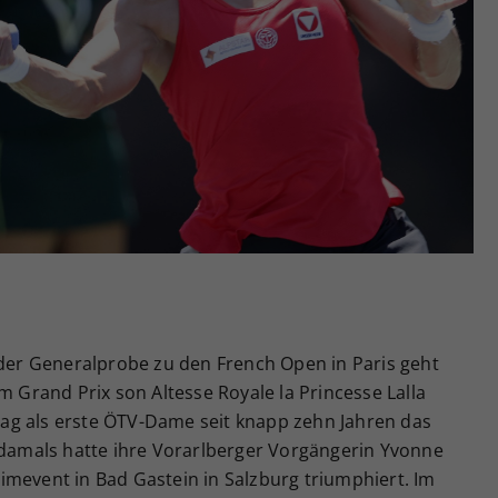
Zweck
generierte ID, für die historische Speicherung
Ihrer vorgenommen Einstellungen, falls der
Webseiten-Betreiber dies eingestellt hat.
 der Generalprobe zu den French Open in Paris geht
m Grand Prix son Altesse Royale la Princesse Lalla
ag als erste ÖTV-Dame seit knapp zehn Jahren das
– damals hatte ihre Vorarlberger Vorgängerin Yvonne
imevent in Bad Gastein in Salzburg triumphiert. Im