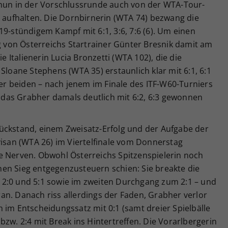
 nun in der Vorschlussrunde auch von der WTA-Tour-
t aufhalten. Die Dornbirnerin (WTA 74) bezwang die
19-stündigem Kampf mit 6:1, 3:6, 7:6 (6). Um einen
ng von Österreichs Startrainer Günter Bresnik damit am
Italienerin Lucia Bronzetti (WTA 102), die die
Sloane Stephens (WTA 35) erstaunlich klar mit 6:1, 6:1
der beiden – nach jenem im Finale des ITF-W60-Turniers
1, das Grabher damals deutlich mit 6:2, 6:3 gewonnen
ückstand, einem Zweisatz-Erfolg und der Aufgabe der
visan (WTA 26) im Viertelfinale vom Donnerstag
e Nerven. Obwohl Österreichs Spitzenspielerin noch
en Sieg entgegenzusteuern schien: Sie breakte die
2:0 und 5:1 sowie im zweiten Durchgang zum 2:1 – und
voran. Danach riss allerdings der Faden, Grabher verlor
 im Entscheidungssatz mit 0:1 (samt dreier Spielbälle
bzw. 2:4 mit Break ins Hintertreffen. Die Vorarlbergerin