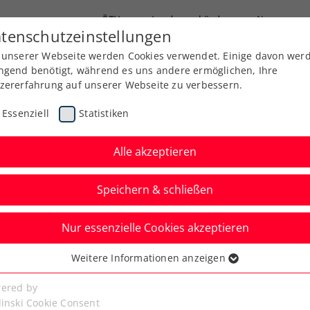
ÖTV
Landesverbände
News
tenschutzeinstellungen
 unserer Webseite werden Cookies verwendet. Einige davon wer
Ausbildung
Services
Über uns
Kreise
ngend benötigt, während es uns andere ermöglichen, Ihre
zererfahrung auf unserer Webseite zu verbessern.
Essenziell
Statistiken
Alle akzeptieren
Speichern & schließen
Nur essenzielle Cookies akzeptieren
t in Rabat als 1.
Weitere Informationen anzeigen
ssenziell
seit fast 10 Jahren
senzielle Cookies werden für grundlegende Funktionen der
ered by
bseite benötigt. Dadurch ist gewährleistet, dass die Webseite
linski Cookie Consent