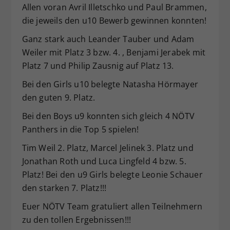
Allen voran Avril Illetschko und Paul Brammen,
Dieser Wert speichert Ihre Consent-
die jeweils den u10 Bewerb gewinnen konnten!
Einstellungen. Unter anderem eine
zufällig generierte ID, für die
Ganz stark auch Leander Tauber und Adam
Zweck
historische Speicherung Ihrer
Weiler mit Platz 3 bzw. 4. , Benjami Jerabek mit
vorgenommen Einstellungen, falls der
Platz 7 und Philip Zausnig auf Platz 13.
Webseiten-Betreiber dies eingestellt
hat.
Bei den Girls u10 belegte Natasha Hörmayer
den guten 9. Platz.
Bei den Boys u9 konnten sich gleich 4 NÖTV
Panthers in die Top 5 spielen!
Tim Weil 2. Platz, Marcel Jelinek 3. Platz und
Jonathan Roth und Luca Lingfeld 4 bzw. 5.
Platz! Bei den u9 Girls belegte Leonie Schauer
den starken 7. Platz!!!
Euer NÖTV Team gratuliert allen Teilnehmern
zu den tollen Ergebnissen!!!