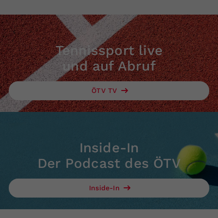
Tennissport live
und auf Abruf
ÖTV TV
Inside-In
Der Podcast des ÖTV
Inside-In