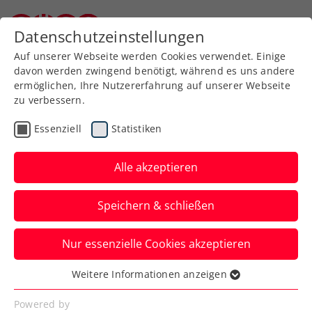
Zurück zur Newsübersicht
Datenschutzeinstellungen
Niederösterreichischer Tennisverband
Auf unserer Webseite werden Cookies verwendet. Einige
davon werden zwingend benötigt, während es uns andere
ermöglichen, Ihre Nutzererfahrung auf unserer Webseite
zu verbessern.
Kids & Jugend
Essenziell
Statistiken
Gleich zwei NÖTV-Siege
beim ÖTV Kids
Alle akzeptieren
Einladungsturnier in Anif
Speichern & schließen
.. starke Leistungen unserer NÖTV-Kids
Nur essenzielle Cookies akzeptieren
Verfasst von: Martin Florian, 04.06.2019
Weitere Informationen anzeigen
Essenziell
Essenzielle Cookies werden für grundlegende
Powered by