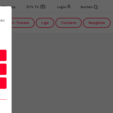
ÖTV App
ÖTV TV
Login
Suchen
den
DC-Tickets
Liga
Turniere
Rangliste