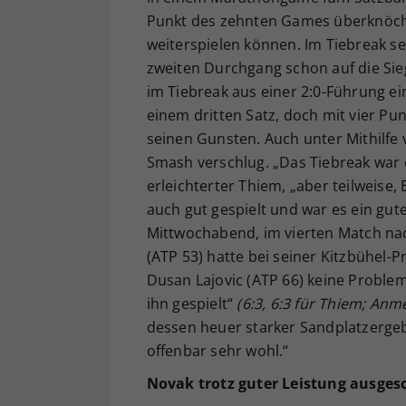
Punkt des zehnten Games überknöch
weiterspielen können. Im Tiebreak se
zweiten Durchgang schon auf die Sieg
im Tiebreak aus einer 2:0-Führung ei
einem dritten Satz, doch mit vier Pu
seinen Gunsten. Auch unter Mithilfe 
Smash verschlug. „Das Tiebreak war e
erleichterter Thiem, „aber teilweise,
auch gut gespielt und war es ein gut
Mittwochabend, im vierten Match nac
(ATP 53) hatte bei seiner Kitzbühel-
Dusan Lajovic (ATP 66) keine Problem
ihn gespielt“
(6:3, 6:3 für Thiem; An
dessen heuer starker Sandplatzergeb
offenbar sehr wohl.“
Novak trotz guter Leistung ausges