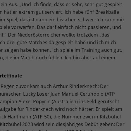
in Aus. „Und ich finde, dass er sehr, sehr gut gespielt
n hat er extrem gut serviert. Ich habe fünf Breakbälle
m Spiel, das ist dann ein bisschen schwer. Ich kann mir
piele vorwerfen. Das darf einfach nicht passieren, und
ht.“ Der Niederösterreicher wollte trotzdem „das
ich drei gute Matches da gespielt habe und ich mich
 zeigen habe können. Ich spiele im Training auch gut,
en, die im Match noch fehlen. Ich bin aber auf einem
telfinale
Regen zuvor kam auch Arthur Rinderknech: Der
ntinischen Lucky Loser Juan Manuel Cerundolo (ATP
ampion Alexei Popyrin (Australien) ins Feld gerutscht
e Aufgabe für Rinderknech wird noch härter: Er spielt am
ck Hanfmann (ATP 50), die Nummer zwei in Kitzbühel
 Kitzbühel 2023 wird sein diesjähriges Debüt geben: Der