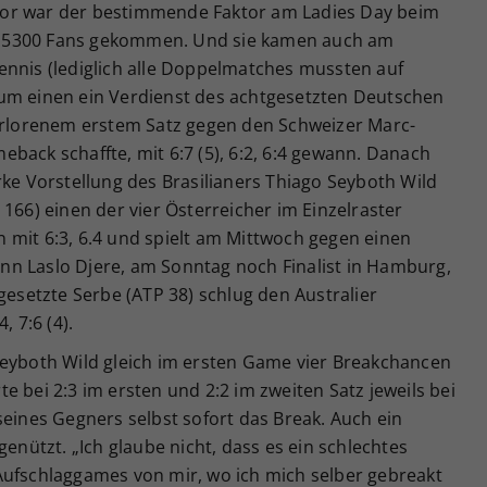
or war der bestimmende Faktor am Ladies Day beim
 5300 Fans gekommen. Und sie kamen auch am
ennis (lediglich alle Doppelmatches mussten auf
um einen ein Verdienst des achtgesetzten Deutschen
verlorenem erstem Satz gegen den Schweizer Marc-
back schaffte, mit 6:7 (5), 6:2, 6:4 gewann. Danach
rke Vorstellung des Brasilianers Thiago Seyboth Wild
166) einen der vier Österreicher im Einzelraster
 mit 6:3, 6.4 und spielt am Mittwoch gegen einen
n Laslo Djere, am Sonntag noch Finalist in Hamburg,
gesetzte Serbe (ATP 38) schlug den Australier
, 7:6 (4).
Seyboth Wild gleich im ersten Game vier Breakchancen
e bei 2:3 im ersten und 2:2 im zweiten Satz jeweils bei
seines Gegners selbst sofort das Break. Auch ein
genützt. „Ich glaube nicht, dass es ein schlechtes
Aufschlaggames von mir, wo ich mich selber gebreakt