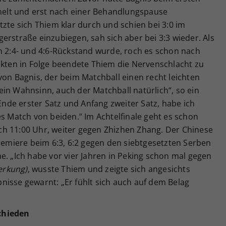
elt und erst nach einer Behandlungspause
tzte sich Thiem klar durch und schien bei 3:0 im
erstraße einzubiegen, sah sich aber bei 3:3 wieder. Als
n 2:4- und 4:6-Rückstand wurde, roch es schon nach
nkten in Folge beendete Thiem die Nervenschlacht zu
von Bagnis, der beim Matchball einen recht leichten
in Wahnsinn, auch der Matchball natürlich“, so ein
 Ende erster Satz und Anfang zweiter Satz, habe ich
es Match von beiden.“ Im Achtelfinale geht es schon
h 11:00 Uhr, weiter gegen Zhizhen Zhang. Der Chinese
Premiere beim 6:3, 6:2 gegen den siebtgesetzten Serben
e. „Ich habe vor vier Jahren in Peking schon mal gegen
merkung)
, wusste Thiem und zeigte sich angesichts
nisse gewarnt: „Er fühlt sich auch auf dem Belag
chieden