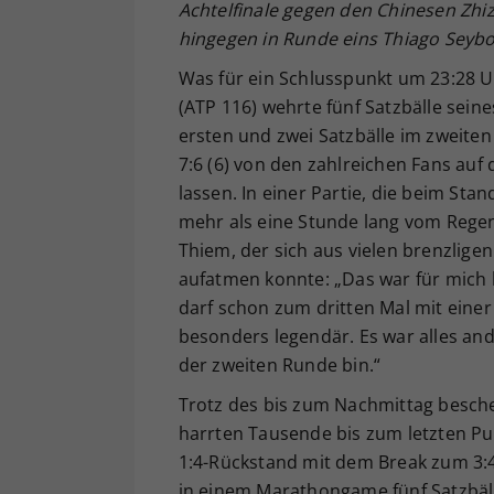
Achtelfinale gegen den Chinesen Zhi
hingegen in Runde eins Thiago Seybot
Was für ein Schlusspunkt um 23:28 U
(ATP 116) wehrte fünf Satzbälle sein
ersten und zwei Satzbälle im zweiten
7:6 (6) von den zahlreichen Fans auf
lassen. In einer Partie, die beim St
mehr als eine Stunde lang vom Rege
Thiem, der sich aus vielen brenzlige
aufatmen konnte: „Das war für mich h
darf schon zum dritten Mal mit einer
besonders legendär. Es war alles ande
der zweiten Runde bin.“
Trotz des bis zum Nachmittag besch
harrten Tausende bis zum letzten Pu
1:4-Rückstand mit dem Break zum 3:4
in einem Marathongame fünf Satzbäl