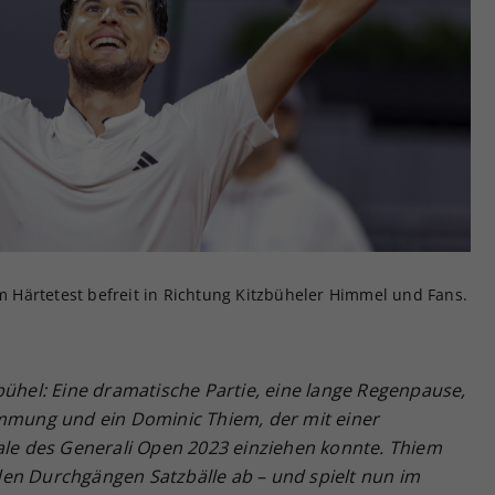
Zweck
generierte ID, für die historische Speicherung
Ihrer vorgenommen Einstellungen, falls der
Webseiten-Betreiber dies eingestellt hat.
Härtetest befreit in Richtung Kitzbüheler Himmel und Fans.
bühel: Eine dramatische Partie, eine lange Regenpause,
immung und ein Dominic Thiem, der mit einer
nale des Generali Open 2023 einziehen konnte. Thiem
en Durchgängen Satzbälle ab – und spielt nun im