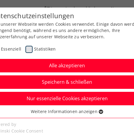
ÖTV
Landesverbände
News
tenschutzeinstellungen
 unserer Webseite werden Cookies verwendet. Einige davon wer
Ausbildung
Services
Über uns
Kreise
ngend benötigt, während es uns andere ermöglichen, Ihre
zererfahrung auf unserer Webseite zu verbessern.
Essenziell
Statistiken
Alle akzeptieren
Speichern & schließen
Nur essenzielle Cookies akzeptieren
Kitzbühel: Thiem
Weitere Informationen anzeigen
ssenziell
ischen Nightsession-
senzielle Cookies werden für grundlegende Funktionen der
ered by
bseite benötigt. Dadurch ist gewährleistet, dass die Webseite
linski Cookie Consent