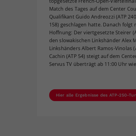
topgesetzte French-Open-Viertelfinali
Match des Tages auf dem Center Cou
Qualifikant Guido Andreozzi (ATP 240)
158) geschlagen hatte. Danach folgt 
Hoffnung: Der viertgesetzte Steirer 
den slowakischen Linkshänder Alex M
Linkshänders Albert Ramos-Vinolas (
Cachin (ATP 54) steigt auf dem Cente
Servus TV überträgt ab 11:00 Uhr wied
Hier alle Ergebnisse des ATP-250-Tur