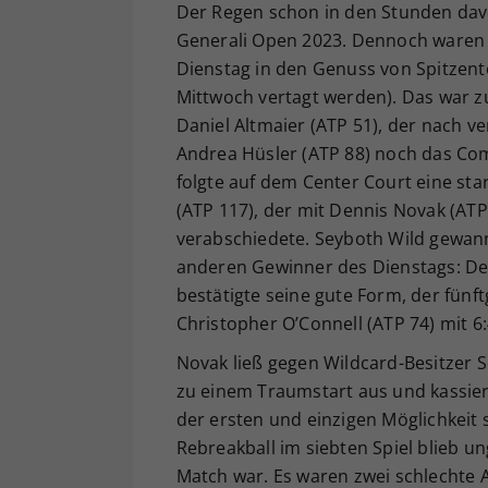
Der Regen schon in den Stunden dav
Generali Open 2023. Dennoch waren
Dienstag in den Genuss von Spitzent
Mittwoch vertagt werden). Das war z
Daniel Altmaier (ATP 51), der nach 
Andrea Hüsler (ATP 88) noch das Come
folgte auf dem Center Court eine sta
(ATP 117), der mit Dennis Novak (ATP 
verabschiedete. Seyboth Wild gewann
anderen Gewinner des Dienstags: Den
bestätigte seine gute Form, der fünft
Christopher O’Connell (ATP 74) mit 6:4
Novak ließ gegen Wildcard-Besitzer 
zu einem Traumstart aus und kassiert
der ersten und einzigen Möglichkeit 
Rebreakball im siebten Spiel blieb un
Match war. Es waren zwei schlechte 