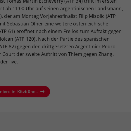
st Tomas Martin Etcheverry (ATP 34) trifft im ersten
rt ab 11:00 Uhr auf seinen argentinischen Landsmann,
, der am Montag Vorjahresfinalist Filip Misolic (ATP
mit Sebastian Ofner eine weitere österreichische
(ATP 61) eröffnet nach einem Freilos zum Auftakt gegen
olcan (ATP 120). Nach der Partie des spanischen
ATP 82) gegen den drittgesetzten Argentinier Pedro
r Court der zweite Auftritt von Thiem gegen Zhang.
er live.
niers in Kitzbühel.