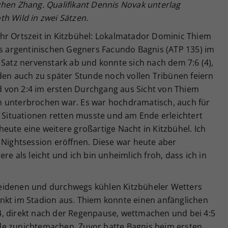
zhen Zhang. Qualifikant Dennis Novak unterlag
h Wild in zwei Sätzen.
hr Ortszeit in Kitzbühel: Lokalmatador Dominic Thiem
es argentinischen Gegners Facundo Bagnis (ATP 135) im
 Satz nervenstark ab und konnte sich nach dem 7:6 (4),
 den auch zu später Stunde noch vollen Tribünen feiern
and von 2:4 im ersten Durchgang aus Sicht von Thiem
n unterbrochen war. Es war hochdramatisch, auch für
n Situationen retten musste und am Ende erleichtert
eute eine weitere großartige Nacht in Kitzbühel. Ich
 Nightsession eröffnen. Diese war heute aber
re als leicht und ich bin unheimlich froh, dass ich in
eidenen und durchwegs kühlen Kitzbüheler Wetters
nkt im Stadion aus. Thiem konnte einen anfänglichen
, direkt nach der Regenpause, wettmachen und bei 4:5
le zunichtemachen. Zuvor hatte Bagnis beim ersten