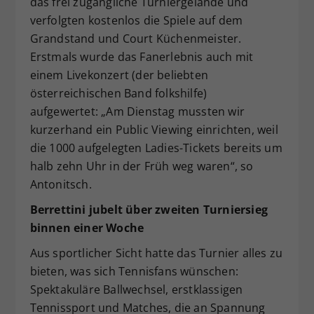
das frei zugängliche Turniergelände und
verfolgten kostenlos die Spiele auf dem
Grandstand und Court Küchenmeister.
Erstmals wurde das Fanerlebnis auch mit
einem Livekonzert (der beliebten
österreichischen Band folkshilfe)
aufgewertet: „Am Dienstag mussten wir
kurzerhand ein Public Viewing einrichten, weil
die 1000 aufgelegten Ladies-Tickets bereits um
halb zehn Uhr in der Früh weg waren“, so
Antonitsch.
Berrettini jubelt über zweiten Turniersieg
binnen einer Woche
Aus sportlicher Sicht hatte das Turnier alles zu
bieten, was sich Tennisfans wünschen:
Spektakuläre Ballwechsel, erstklassigen
Tennissport und Matches, die an Spannung