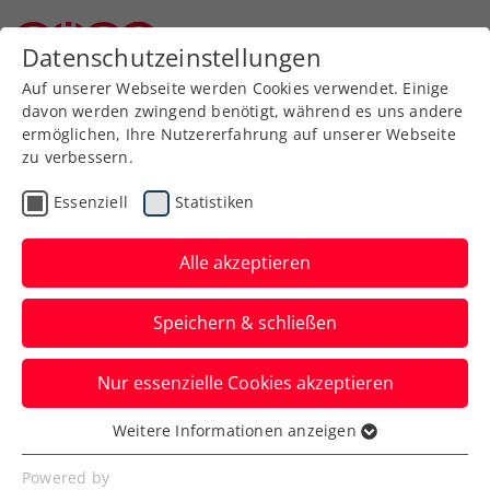
Zurück zur Newsübersicht
Datenschutzeinstellungen
Niederösterreichischer Tennisverband
Auf unserer Webseite werden Cookies verwendet. Einige
davon werden zwingend benötigt, während es uns andere
ermöglichen, Ihre Nutzererfahrung auf unserer Webseite
zu verbessern.
Turniere
ATP
Essenziell
Statistiken
Generali Open Kitzbühel:
Tenniseuphorie und
Alle akzeptieren
italienischer Champion
Speichern & schließen
Publikumsliebling Matteo Berrettini krönt
Nur essenzielle Cookies akzeptieren
sich zum Sieger des diesjährigen ATP-
250-Turniers in Tirol.
Weitere Informationen anzeigen
Essenziell
Verfasst von: Presseaussendung / Redaktion, 27.07.2024
Essenzielle Cookies werden für grundlegende
Powered by