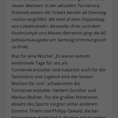
neuen Bestwert in der aktuellen Turnierära.
Dieser Wert speichert Ihre Consent-
Erstmals waren die Tickets bereits ab Dienstag
Einstellungen. Unter anderem eine
zufällig generierte ID, für die
restlos vergriffen. Mit dem dritten Doppelsieg
Zweck
historische Speicherung Ihrer
von Lokalmatador Alexander Erler und dem
vorgenommen Einstellungen, falls der
Finaltriumph von Matteo Berrettini ging die 80.
Webseiten-Betreiber dies eingestellt
Jubiläumsausgabe am Samstag stimmungsvoll
hat.
zu Ende.
Was für eine Woche! „Es waren extrem
emotionale Tage für uns als
Turnierveranstalter und natürlich auch für die
Tennisfans und zugleich eine der besten
Wochen für uns“, schwärmten die
Turnierveranstalter Herbert Günther und
Markus Bodner. Für die großen Emotionen
abseits des Sports sorgten unter anderem
Dominic Thiem und Philipp Oswald, die bei
ihren letzten Kitzbühel-Auftritten mit Standing