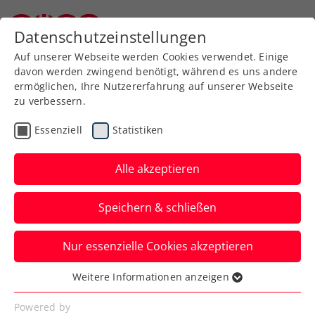
Zurück zur Newsübersicht
Datenschutzeinstellungen
Niederösterreichischer Tennisverband
Auf unserer Webseite werden Cookies verwendet. Einige
davon werden zwingend benötigt, während es uns andere
ermöglichen, Ihre Nutzererfahrung auf unserer Webseite
zu verbessern.
Turniere
ATP
Essenziell
Statistiken
Generali Open Kitzbühel:
Novak schafft Sprung in
Alle akzeptieren
den Hauptbewerb
Speichern & schließen
Damit schlägt ein Österreicher-Quartett
Nur essenzielle Cookies akzeptieren
im Hauptfeld des ATP-250-Turniers in
Tirol auf.
Weitere Informationen anzeigen
Essenziell
Verfasst von: Presseaussendung / Redaktion, 30.07.2023
Essenzielle Cookies werden für grundlegende
Powered by