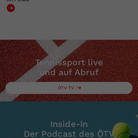
Tennissport live
und auf Abruf
ÖTV TV
Inside-In
Der Podcast des ÖTV