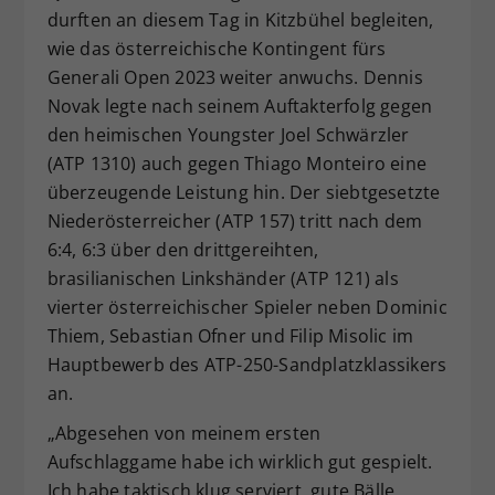
durften an diesem Tag in Kitzbühel begleiten,
Dieser Wert speichert Ihre Consent-
wie das österreichische Kontingent fürs
Einstellungen. Unter anderem eine
zufällig generierte ID, für die
Generali Open 2023 weiter anwuchs. Dennis
Zweck
historische Speicherung Ihrer
Novak legte nach seinem Auftakterfolg gegen
vorgenommen Einstellungen, falls der
den heimischen Youngster Joel Schwärzler
Webseiten-Betreiber dies eingestellt
(ATP 1310) auch gegen Thiago Monteiro eine
hat.
überzeugende Leistung hin. Der siebtgesetzte
Niederösterreicher (ATP 157) tritt nach dem
6:4, 6:3 über den drittgereihten,
brasilianischen Linkshänder (ATP 121) als
vierter österreichischer Spieler neben Dominic
Thiem, Sebastian Ofner und Filip Misolic im
Hauptbewerb des ATP-250-Sandplatzklassikers
an.
„Abgesehen von meinem ersten
Aufschlaggame habe ich wirklich gut gespielt.
Ich habe taktisch klug serviert, gute Bälle