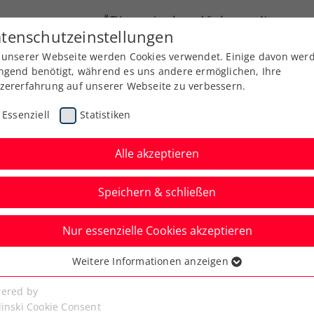
ÖTV
Landesverbände
News
tenschutzeinstellungen
 unserer Webseite werden Cookies verwendet. Einige davon wer
Ausbildung
Services
Über uns
Kreise
ngend benötigt, während es uns andere ermöglichen, Ihre
zererfahrung auf unserer Webseite zu verbessern.
Essenziell
Statistiken
Alle akzeptieren
Speichern & schließen
Nur essenzielle Cookies akzeptieren
Kitzbühel: Neumayer
Weitere Informationen anzeigen
ssenziell
ell mit Ofner
senzielle Cookies werden für grundlegende Funktionen der
ered by
bseite benötigt. Dadurch ist gewährleistet, dass die Webseite
linski Cookie Consent