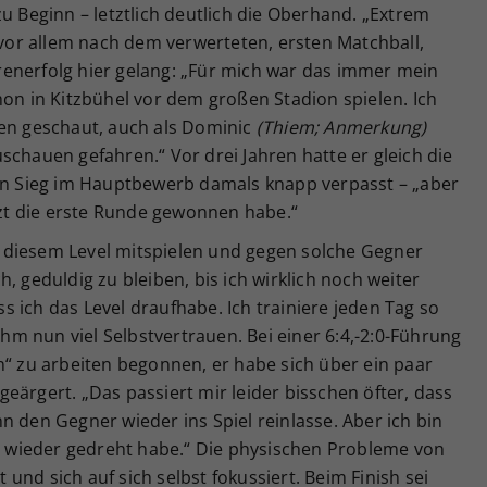
zu Beginn – letztlich deutlich die Oberhand. „Extrem
r vor allem nach dem verwerteten, ersten Matchball,
enerfolg hier gelang: „Für mich war das immer mein
hon in Kitzbühel vor dem großen Stadion spielen. Ich
hen geschaut, auch als Dominic
(Thiem; Anmerkung)
schauen gefahren.“ Vor drei Jahren hatte er gleich die
ten Sieg im Hauptbewerb damals knapp verpasst – „aber
etzt die erste Runde gewonnen habe.“
 diesem Level mitspielen und gegen solche Gegner
, geduldig zu bleiben, bis ich wirklich noch weiter
 ich das Level draufhabe. Ich trainiere jeden Tag so
 ihm nun viel Selbstvertrauen. Bei einer 6:4,-2:0-Führung
n“ zu arbeiten begonnen, er habe sich über ein paar
eärgert. „Das passiert mir leider bisschen öfter, dass
n den Gegner wieder ins Spiel reinlasse. Aber ich bin
nn wieder gedreht habe.“ Die physischen Probleme von
nd sich auf sich selbst fokussiert. Beim Finish sei