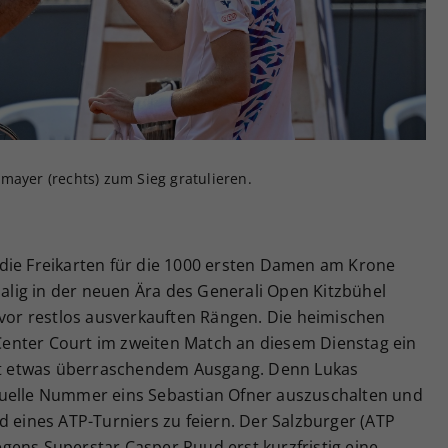
Zweck
generierte ID, für die historische Speicherung
Ihrer vorgenommen Einstellungen, falls der
Webseiten-Betreiber dies eingestellt hat.
mayer (rechts) zum Sieg gratulieren.
die Freikarten für die 1000 ersten Damen am Krone
malig in der neuen Ära des Generali Open Kitzbühel
 vor restlos ausverkauften Rängen. Die heimischen
enter Court im zweiten Match an diesem Dienstag ein
mit etwas überraschendem Ausgang. Denn Lukas
tuelle Nummer eins Sebastian Ofner auszuschalten und
d eines ATP-Turniers zu feiern. Der Salzburger (ATP
gens Superstar Casper Ruud erst kurzfristig eine