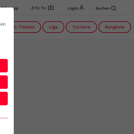
ÖTV App
ÖTV TV
Login
Suchen
den
DC-Tickets
Liga
Turniere
Rangliste