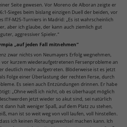
einer Seite gewesen. Vor Moreno de Alboran zeigte er
,-6:1-Sieges beim bislang einzigen Duell der beiden, vor
s ITF-M25-Turniers in Madrid: „Es ist wahrscheinlich
er, aber ich glaube, der kann auch ziemlich gut
guter, aggressiver Spieler.“
lympia „auf jeden Fall mitnehmen“
erenz zwar nichts von Neumayers Erfolg wegnehmen,
e vor kurzem wiederaufgetretenen Fersenprobleme an
r deutlich mehr aufgetreten. Blöderweise ist es jetzt
s Folge einer Überlastung der rechten Ferse, durch
obleme. Es seien auch Entzündungen drinnen. Er habe
tigt: „Ohne weiß ich nicht, ob es überhaupt möglich
eschwerden jetzt wieder so akut sind, sei natürlich
cht dann halt weniger Spaß, auf dem Platz zu stehen,
 man ist so weit weg von voll laufen, voll hinstellen.
o, dass ich keinen Richtungswechsel machen kann. Ich