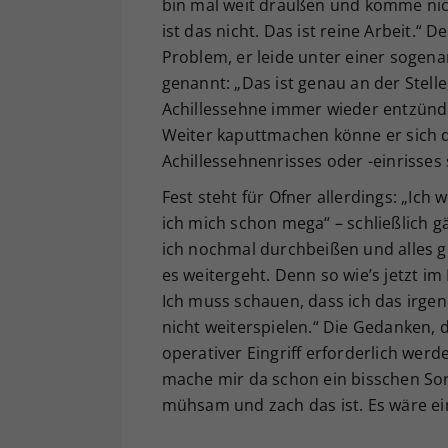
bin mal weit draußen und komme ni
ist das nicht. Das ist reine Arbeit.“ 
Problem, er leide unter einer soge
genannt: „Das ist genau an der Stelle
Achillessehne immer wieder entzünde
Weiter kaputtmachen könne er sich du
Achillessehnenrisses oder -einrisses 
Fest steht für Ofner allerdings: „Ic
ich mich schon mega“ – schließlich gä
ich nochmal durchbeißen und alles g
es weitergeht. Denn so wie’s jetzt im 
Ich muss schauen, dass ich das irgend
nicht weiterspielen.“ Die Gedanken, d
operativer Eingriff erforderlich werd
mache mir da schon ein bisschen Sorg
mühsam und zach das ist. Es wäre ei