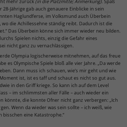
cht mehr zurück
(in die Platzmitte; Anmerkung).
Spaß
Der 28-Jährige gab auch genauere Einblicke in sein
nannten Haglundferse, im Volksmund auch Überbein
, wo die Achillessehne ständig reibt. Dadurch ist die
t.“ Das Überbein könne sich immer wieder neu bilden.
rchs Spielen nichts, einzig die Gefahr eines
sei nicht ganz zu vernachlässigen.
h werde Olympia logischerweise mitnehmen, auf das freue
be es Olympische Spiele bloß alle vier Jahre. „Da werde
eben. Dann muss ich schauen, wie’s mir geht und wie
Moment ist, ist es taff und schaut es nicht so gut aus.
wie in den Griff kriege. So kann ich auf dem Level
ass – im schlimmsten aller Fälle – auch wieder ein
en könnte, die konnte Ofner nicht ganz verbergen: „Ich
en. Wenn da wieder was sein sollte – ich weiß, wie
n bisschen eine Katastrophe.“