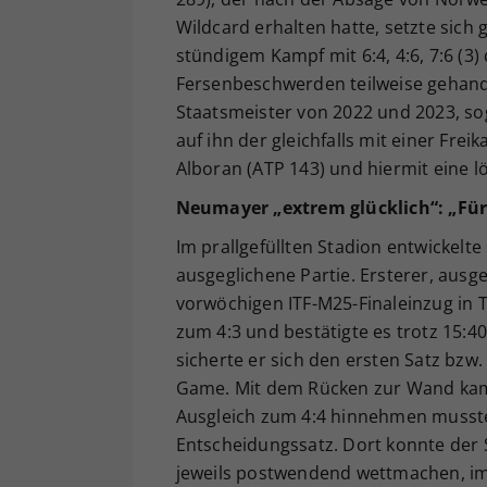
Wildcard erhalten hatte, setzte sich 
stündigem Kampf mit 6:4, 4:6, 7:6 (3)
Fersenbeschwerden teilweise gehandi
Staatsmeister von 2022 und 2023, so
auf ihn der gleichfalls mit einer Fr
Alboran (ATP 143) und hiermit eine l
Neumayer „extrem glücklich“: „Fü
Im prallgefüllten Stadion entwickel
ausgeglichene Partie. Ersterer, ausg
vorwöchigen ITF-M25-Finaleinzug in T
zum 4:3 und bestätigte es trotz 15:
sicherte er sich den ersten Satz bzw
Game. Mit dem Rücken zur Wand kam O
Ausgleich zum 4:4 hinnehmen musste
Entscheidungssatz. Dort konnte der S
jeweils postwendend wettmachen, im