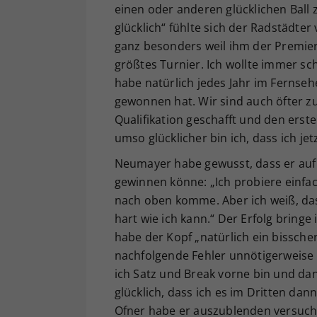
einen oder anderen glücklichen Ball 
glücklich“ fühlte sich der Radstädte
ganz besonders weil ihm der Premier
größtes Turnier. Ich wollte immer sc
habe natürlich jedes Jahr im Fernse
gewonnen hat. Wir sind auch öfter zu
Qualifikation geschafft und den ers
umso glücklicher bin ich, dass ich j
Neumayer habe gewusst, dass er auf
gewinnen könne: „Ich probiere einfach
nach oben komme. Aber ich weiß, dass
hart wie ich kann.“ Der Erfolg bringe
habe der Kopf „natürlich ein bissche
nachfolgende Fehler unnötigerweise g
ich Satz und Break vorne bin und dan
glücklich, dass ich es im Dritten da
Ofner habe er auszublenden versucht u