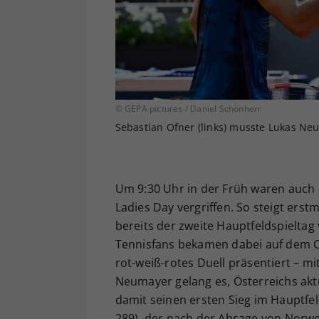
© GEPA pictures / Daniel Schönherr
Sebastian Ofner (links) musste Lukas Neu
Um 9:30 Uhr in der Früh waren auch 
Ladies Day vergriffen. So steigt erst
bereits der zweite Hauptfeldspieltag
Tennisfans bekamen dabei auf dem C
rot-weiß-rotes Duell präsentiert – 
Neumayer gelang es, Österreichs ak
damit seinen ersten Sieg im Hauptfel
289), der nach der Absage von Norwe