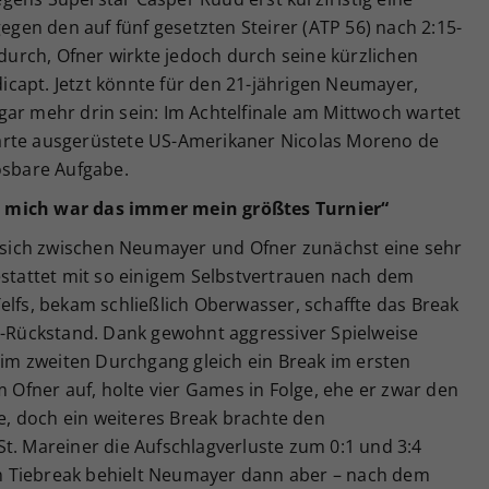
gegen den auf fünf gesetzten Steirer (ATP 56) nach 2:15-
 durch, Ofner wirkte jedoch durch seine kürzlichen
capt. Jetzt könnte für den 21-jährigen Neumayer,
gar mehr drin sein: Im Achtelfinale am Mittwoch wartet
eikarte ausgerüstete US-Amerikaner Nicolas Moreno de
ösbare Aufgabe.
r mich war das immer mein größtes Turnier“
te sich zwischen Neumayer und Ofner zunächst eine sehr
estattet mit so einigem Selbstvertrauen nach dem
elfs, bekam schließlich Oberwasser, schaffte das Break
40-Rückstand. Dank gewohnt aggressiver Spielweise
. im zweiten Durchgang gleich ein Break im ersten
fner auf, holte vier Games in Folge, ehe er zwar den
, doch ein weiteres Break brachte den
t. Mareiner die Aufschlagverluste zum 0:1 und 3:4
 Tiebreak behielt Neumayer dann aber – nach dem