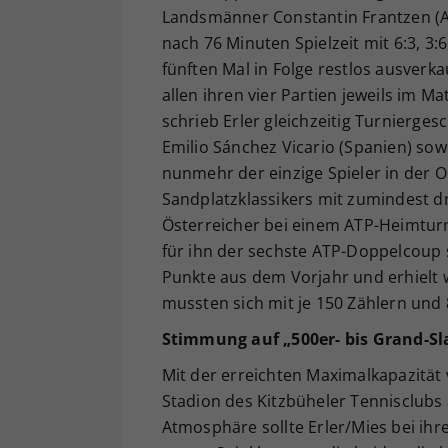
Landsmänner Constantin Frantzen (A
nach 76 Minuten Spielzeit mit 6:3, 3:
fünften Mal in Folge restlos ausverk
allen ihren vier Partien jeweils im M
schrieb Erler gleichzeitig Turnierges
Emilio Sánchez Vicario (Spanien) sow
nunmehr der einzige Spieler in der O
Sandplatzklassikers mit zumindest dr
Österreicher bei einem ATP-Heimturn
für ihn der sechste ATP-Doppelcoup se
Punkte aus dem Vorjahr und erhielt 
mussten sich mit je 150 Zählern und 
Stimmung auf „500er- bis Grand-Sla
Mit der erreichten Maximalkapazität
Stadion des Kitzbüheler Tennisclubs 
Atmosphäre sollte Erler/Mies bei ihre