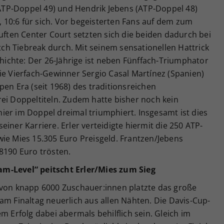
TP-Doppel 49) und Hendrik Jebens (ATP-Doppel 48)
6, 10:6 für sich. Vor begeisterten Fans auf dem zum
auften Center Court setzten sich die beiden dadurch bei
atch Tiebreak durch. Mit seinem sensationellen Hattrick
chichte: Der 26-Jährige ist neben Fünffach-Triumphator
ie Vierfach-Gewinner Sergio Casal Martínez (Spanien)
pen Era (seit 1968) des traditionsreichen
ei Doppeltiteln. Zudem hatte bisher noch kein
ier im Doppel dreimal triumphiert. Insgesamt ist dies
iner Karriere. Erler verteidigte hiermit die 250 ATP-
wie Mies 15.305 Euro Preisgeld. Frantzen/Jebens
8190 Euro trösten.
m-Level“ peitscht Erler/Mies zum Sieg
 von knapp 6000 Zuschauer:innen platzte das große
am Finaltag neuerlich aus allen Nähten. Die Davis-Cup-
m Erfolg dabei abermals behilflich sein. Gleich im