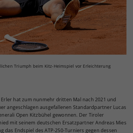
Zweck
generierte ID, für die historische Speicherung
Ihrer vorgenommen Einstellungen, falls der
Webseiten-Betreiber dies eingestellt hat.
rlichen Triumph beim Kitz-Heimspiel vor Erleichterung
er Erler hat zum nunmehr dritten Mal nach 2021 und
uer angeschlagen ausgefallenen Standardpartner Lucas
nerali Open Kitzbühel gewonnen. Der Tiroler
hied mit seinem deutschen Ersatzpartner Andreas Mies
ag das Endspiel des ATP-250-Turniers gegen dessen