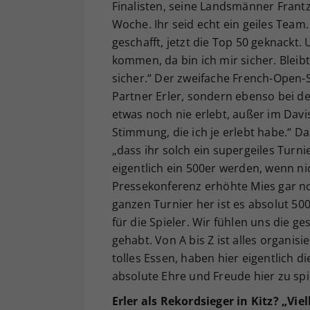
Finalisten, seine Landsmänner Frantz
Woche. Ihr seid echt ein geiles Team.
geschafft, jetzt die Top 50 geknackt.
kommen, da bin ich mir sicher. Bleibt 
sicher.“ Der zweifache French-Open-S
Partner Erler, sondern ebenso bei de
etwas noch nie erlebt, außer im Davis
Stimmung, die ich je erlebt habe.“ Da
„dass ihr solch ein supergeiles Turni
eigentlich ein 500er werden, wenn ni
Pressekonferenz erhöhte Mies gar n
ganzen Turnier her ist es absolut 500
für die Spieler. Wir fühlen uns die 
gehabt. Von A bis Z ist alles organisi
tolles Essen, haben hier eigentlich d
absolute Ehre und Freude hier zu spie
Erler als Rekordsieger in Kitz? „Vi