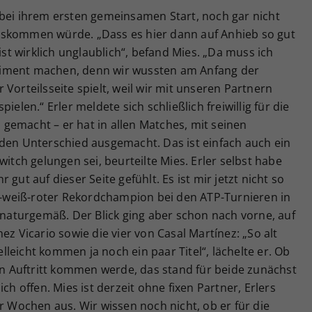
 bei ihrem ersten gemeinsamen Start, noch gar nicht
uskommen würde. „Dass es hier dann auf Anhieb so gut
 ist wirklich unglaublich“, befand Mies. „Da muss ich
liment machen, denn wir wussten am Anfang der
Vorteilsseite spielt, weil wir mit unseren Partnern
ielen.“ Erler meldete sich schließlich freiwillig für die
ll gemacht – er hat in allen Matches, mit seinen
 den Unterschied ausgemacht. Das ist einfach auch ein
witch gelungen sei, beurteilte Mies. Erler selbst habe
gut auf dieser Seite gefühlt. Es ist mir jetzt nicht so
ot-weiß-roter Rekordchampion bei den ATP-Turnieren in
r naturgemäß. Der Blick ging aber schon nach vorne, auf
ez Vicario sowie die vier von Casal Martínez: „So alt
ielleicht kommen ja noch ein paar Titel“, lächelte er. Ob
 Auftritt kommen werde, das stand für beide zunächst
ch offen. Mies ist derzeit ohne fixen Partner, Erlers
r Wochen aus. Wir wissen noch nicht, ob er für die