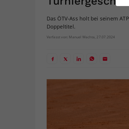
Turniergeschic
ei
Das ÖTV-Ass holt bei seinem ATP
Doppeltitel.
S
Verfasst von: Manuel Wachta, 27.07.2024