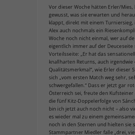
Vor dieser Woche hätten Erler/Mies,
gewusst, was sie erwarten und hera
klappt, direkt mit einem Turniersieg,
Alex auch nochmals ein Riesenkomp
Woche noch nicht einmal, wer auf der 
eigentlich immer auf der Deuceseite sp
Vorteilsseite: „Er hat das sensatione
knallharten Returns, auch irgendwie
Qualitätsmerkmal“, wie Erler dieser S
sich „vom ersten Match weg sehr, sehr 
schwergefallen.“ Dass er jetzt gar r
Österreich sei, freute den Kufsteine
die fünf Kitz-Doppelerfolge von Sánch
bin ich jetzt auch noch nicht – also v
es wieder mal zu einem gemeinsamen
noch in den Sternen und hielten sie si
Stammpartner Miedler falle „drei, vie