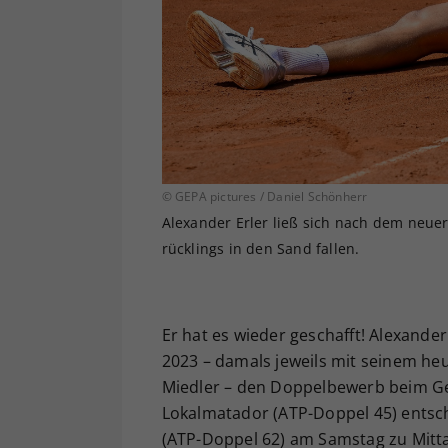
© GEPA pictures / Daniel Schönherr
Alexander Erler ließ sich nach dem neue
rücklings in den Sand fallen.
Er hat es wieder geschafft! Alexand
2023 – damals jeweils mit seinem he
Miedler – den Doppelbewerb beim Ge
Lokalmatador (ATP-Doppel 45) entsc
(ATP-Doppel 62) am Samstag zu Mitt