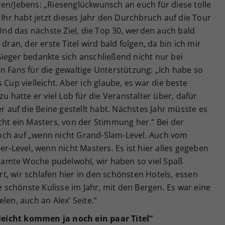
en/Jebens: „Riesenglückwunsch an euch für diese tolle
 Ihr habt jetzt dieses Jahr den Durchbruch auf die Tour
 Und das nächste Ziel, die Top 30, werden auch bald
dran, der erste Titel wird bald folgen, da bin ich mir
ieger bedankte sich anschließend nicht nur bei
n Fans für die gewaltige Unterstützung: „Ich habe so
 Cup vielleicht. Aber ich glaube, es war die beste
zu hatte er viel Lob für die Veranstalter über, dafür
er auf die Beine gestellt habt. Nächstes Jahr müsste es
cht ein Masters, von der Stimmung her.“ Bei der
och auf „wenn nicht Grand-Slam-Level. Auch vom
er-Level, wenn nicht Masters. Es ist hier alles gegeben
gesamte Woche pudelwohl, wir haben so viel Spaß
ert, wir schlafen hier in den schönsten Hotels, essen
ie schönste Kulisse im Jahr, mit den Bergen. Es war eine
len, auch an Alex’ Seite.“
elleicht kommen ja noch ein paar Titel“