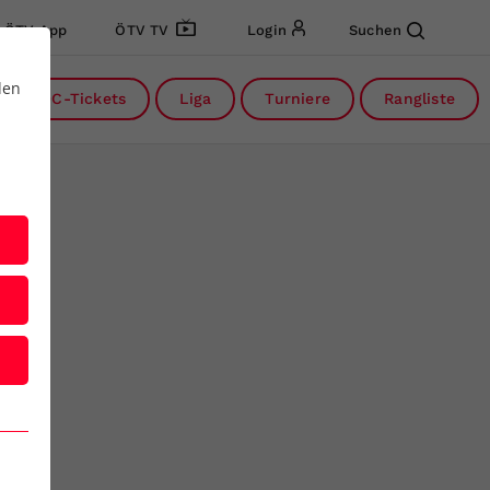
ÖTV App
ÖTV TV
Login
Suchen
den
DC-Tickets
Liga
Turniere
Rangliste