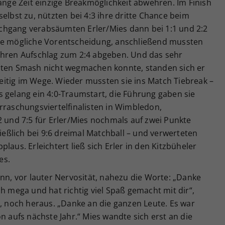
lange Zeit einzige Breakmöglichkeit abwehren. Im Finish
elbst zu, nützten bei 4:3 ihre dritte Chance beim
chgang verabsäumten Erler/Mies dann bei 1:1 und 2:2
die mögliche Vorentscheidung, anschließend mussten
ihren Aufschlag zum 2:4 abgeben. Und das sehr
sten Smash nicht wegmachen konnte, standen sich er
itig im Wege. Wieder mussten sie ins Match Tiebreak –
 gelang ein 4:0-Traumstart, die Führung gaben sie
rraschungsviertelfinalisten in Wimbledon,
2 und 7:5 für Erler/Mies nochmals auf zwei Punkte
ließlich bei 9:6 dreimal Matchball – und verwerteten
laus. Erleichtert ließ sich Erler in den Kitzbüheler
es.
ann, vor lauter Nervosität, nahezu die Worte: „Danke
h mega und hat richtig viel Spaß gemacht mit dir“,
t, noch heraus. „Danke an die ganzen Leute. Es war
n aufs nächste Jahr.“ Mies wandte sich erst an die