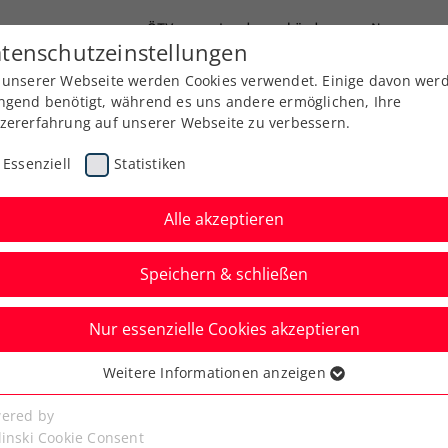
ÖTV
Landesverbände
News
tenschutzeinstellungen
 unserer Webseite werden Cookies verwendet. Einige davon wer
Ausbildung
Services
Über uns
Kreise
ngend benötigt, während es uns andere ermöglichen, Ihre
zererfahrung auf unserer Webseite zu verbessern.
Essenziell
Statistiken
Alle akzeptieren
Speichern & schließen
Nur essenzielle Cookies akzeptieren
itzbühel: Erler
Weitere Informationen anzeigen
ssenziell
. Coup
senzielle Cookies werden für grundlegende Funktionen der
ered by
bseite benötigt. Dadurch ist gewährleistet, dass die Webseite
linski Cookie Consent