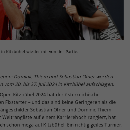
Zweck
generierte ID, für die historische Speicherung
Ihrer vorgenommen Einstellungen, falls der
Webseiten-Betreiber dies eingestellt hat.
n Kitzbühel wieder mit von der Partie.
freuen: Dominic Thiem und Sebastian Ofner werden
vom 20. bis 27. Juli 2024 in Kitzbühel aufschlagen.
 Open Kitzbühel 2024 hat der österreichische
n Fixstarter – und das sind keine Geringeren als die
hängeschilder Sebastian Ofner und Dominic Thiem.
 Weltrangliste auf einem Karrierehoch rangiert, hat
h schon mega auf Kitzbühel. Ein richtig geiles Turnier.