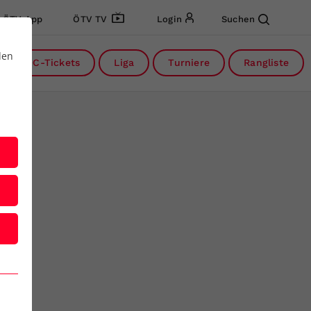
ÖTV App
ÖTV TV
Login
Suchen
den
DC-Tickets
Liga
Turniere
Rangliste