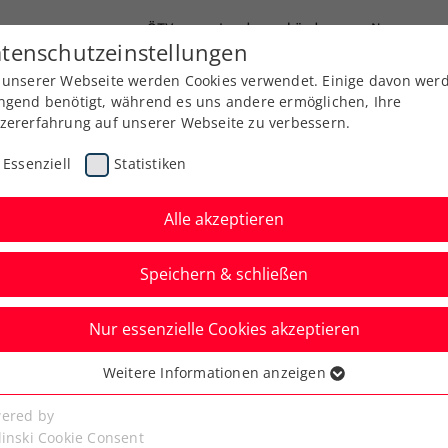
ÖTV
Landesverbände
News
tenschutzeinstellungen
 unserer Webseite werden Cookies verwendet. Einige davon wer
Ausbildung
Services
Über uns
Kreise
ngend benötigt, während es uns andere ermöglichen, Ihre
zererfahrung auf unserer Webseite zu verbessern.
Essenziell
Statistiken
Alle akzeptieren
Speichern & schließen
Nur essenzielle Cookies akzeptieren
Kitzbühel 2024 mit
Weitere Informationen anzeigen
ssenziell
em
senzielle Cookies werden für grundlegende Funktionen der
ered by
bseite benötigt. Dadurch ist gewährleistet, dass die Webseite
linski Cookie Consent