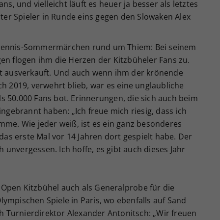
ns, und vielleicht läuft es heuer ja besser als letztes
tzter Spieler in Runde eins gegen den Slowaken Alex
 Tennis-Sommermärchen rund um Thiem: Bei seinem
en flogen ihm die Herzen der Kitzbüheler Fans zu.
rt ausverkauft. Und auch wenn ihm der krönende
ch 2019, verwehrt blieb, war es eine unglaubliche
s 50.000 Fans bot. Erinnerungen, die sich auch beim
ebrannt haben: „Ich freue mich riesig, dass ich
mme. Wie jeder weiß, ist es ein ganz besonderes
 das erste Mal vor 14 Jahren dort gespielt habe. Der
ch unvergessen. Ich hoffe, es gibt auch dieses Jahr
Open Kitzbühel auch als Generalprobe für die
ympischen Spiele in Paris, wo ebenfalls auf Sand
ch Turnierdirektor Alexander Antonitsch: „Wir freuen