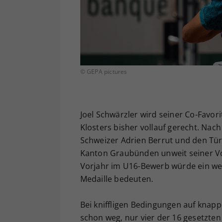
© GEPA pictures
Joel Schwärzler wird seiner Co-Favor
Klosters bisher vollauf gerecht. Na
Schweizer Adrien Berrut und den Tür
Kanton Graubünden unweit seiner Vor
Vorjahr im U16-Bewerb würde ein weit
Medaille bedeuten.
Bei kniffligen Bedingungen auf knapp
schon weg, nur vier der 16 gesetzten S