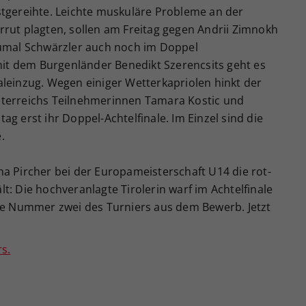
stgereihte. Leichte muskuläre Probleme an der
rrut plagten, sollen am Freitag gegen Andrii Zimnokh
Zumal Schwärzler auch noch im Doppel
t dem Burgenländer Benedikt Szerencsits geht es
aleinzug. Wegen einiger Wetterkapriolen hinkt der
sterreichs Teilnehmerinnen Tamara Kostic und
g erst ihr Doppel-Achtelfinale. Im Einzel sind die
.
a Pircher bei der Europameisterschaft U14 die rot-
t: Die hochveranlagte Tirolerin warf im Achtelfinale
die Nummer zwei des Turniers aus dem Bewerb. Jetzt
s.