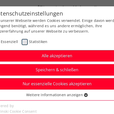
ÖTV
Landesverbände
News
tenschutzeinstellungen
 unserer Webseite werden Cookies verwendet. Einige davon wer
Ausbildung
Services
Über uns
Kreise
ngend benötigt, während es uns andere ermöglichen, Ihre
zererfahrung auf unserer Webseite zu verbessern.
Essenziell
Statistiken
Alle akzeptieren
Speichern & schließen
Nur essenzielle Cookies akzeptieren
, Szerencsits und
Weitere Informationen anzeigen
ssenziell
s am Freitag schon um
senzielle Cookies werden für grundlegende Funktionen der
ered by
bseite benötigt. Dadurch ist gewährleistet, dass die Webseite
linski Cookie Consent