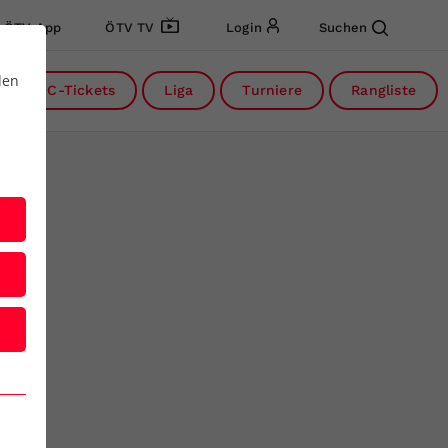
ÖTV App
ÖTV TV
Login
Suchen
den
DC-Tickets
Liga
Turniere
Rangliste