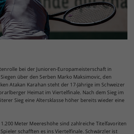
Zweck
generierte ID, für die historische Speicherung
Ihrer vorgenommen Einstellungen, falls der
Webseiten-Betreiber dies eingestellt hat.
itenrolle bei der Junioren-Europameisterschaft in
ch Siegen über den Serben Marko Maksimovic, den
ken Atakan Karahan steht der 17-Jährige im Schweizer
arlberger Heimat im Viertelfinale. Nach dem Sieg im
erer Sieg eine Altersklasse höher bereits wieder eine
 1.200 Meter Meereshöhe sind zahlreiche Titelfavoriten
pieler schafften es ins Viertelfinale. Schwärzler ist