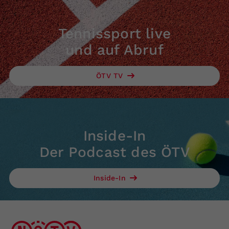
Tennissport live
und auf Abruf
ÖTV TV
Inside-In
Der Podcast des ÖTV
Inside-In