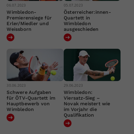
06.07.2023
05.07.2023
Wimbledon-
Österreicher:innen-
Premierensiege für
Quartett in
Erler/Miedler und
Wimbledon
Weissborn
ausgeschieden
30.06.2023
29.06.2023
Schwere Aufgaben
Wimbledon:
für ÖTV-Quartett im
Viersatz-Sieg –
Hauptbewerb von
Novak meistert wie
Wimbledon
im Vorjahr die
Qualifikation