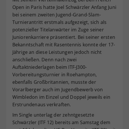
Dieser Wert speichert Ihre Consent-
Open in Paris hatte Joel Schwärzler Anfang Juni
Einstellungen. Unter anderem eine
bei seinem zweiten Jugend-Grand-Slam-
zufällig generierte ID, für die
Turnierantritt erstmals aufgezeigt, sich als
Zweck
historische Speicherung Ihrer
potenzieller Titelanwärter im Zuge seiner
vorgenommen Einstellungen, falls der
Juniorenkarriere präsentiert. Bei seiner ersten
Webseiten-Betreiber dies eingestellt
Bekanntschaft mit Rasentennis konnte der 17-
hat.
Jährige an diese Leistungen jedoch nicht
anschließen. Denn nach zwei
Auftaktniederlagen beim ITF-J300-
Vorbereitungsturnier in Roehampton,
ebenfalls Großbritannien, musste der
Vorarlberger auch im Jugendbewerb von
Wimbledon im Einzel und Doppel jeweils ein
Erstrundenaus verkraften.
Im Single unterlag der zehntgesetzte
Schwärzler (ITF 12) bereits am Samstag dem