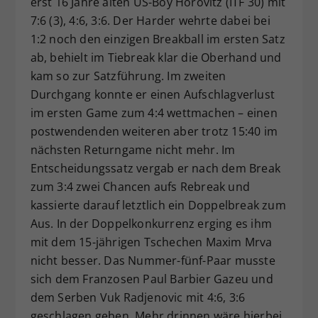
erst 16 Jahre alten US-Boy Horovitz (ITF 30) mit
7:6 (3), 4:6, 3:6. Der Harder wehrte dabei bei
1:2 noch den einzigen Breakball im ersten Satz
ab, behielt im Tiebreak klar die Oberhand und
kam so zur Satzführung. Im zweiten
Durchgang konnte er einen Aufschlagverlust
im ersten Game zum 4:4 wettmachen – einen
postwendenden weiteren aber trotz 15:40 im
nächsten Returngame nicht mehr. Im
Entscheidungssatz vergab er nach dem Break
zum 3:4 zwei Chancen aufs Rebreak und
kassierte darauf letztlich ein Doppelbreak zum
Aus. In der Doppelkonkurrenz erging es ihm
mit dem 15-jährigen Tschechen Maxim Mrva
nicht besser. Das Nummer-fünf-Paar musste
sich dem Franzosen Paul Barbier Gazeu und
dem Serben Vuk Radjenovic mit 4:6, 3:6
geschlagen geben. Mehr drinnen wäre hierbei