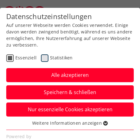
Zurück zur Newsübersicht
Datenschutzeinstellungen
Niederösterreichischer Tennisverband
Auf unserer Webseite werden Cookies verwendet. Einige
davon werden zwingend benötigt, während es uns andere
ermöglichen, Ihre Nutzererfahrung auf unserer Webseite
zu verbessern.
Turniere
Kids & Jugend
ITF
Essenziell
Statistiken
Frühes Aus in
Wimbledon: Rasen für
Alle akzeptieren
Schwärzler keine Liebe
Speichern & schließen
auf den ersten Blick
Nur essenzielle Cookies akzeptieren
Die ÖTV-Zukunftshoffnung scheidet im
Jugendbewerb im Einzel und Doppel in
Weitere Informationen anzeigen
Essenziell
Runde eins aus.
Essenzielle Cookies werden für grundlegende
Powered by