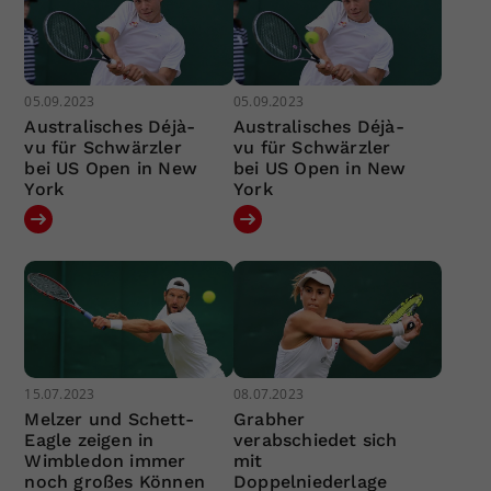
05.09.2023
05.09.2023
Australisches Déjà-
Australisches Déjà-
vu für Schwärzler
vu für Schwärzler
bei US Open in New
bei US Open in New
York
York
15.07.2023
08.07.2023
Melzer und Schett-
Grabher
Eagle zeigen in
verabschiedet sich
Wimbledon immer
mit
noch großes Können
Doppelniederlage