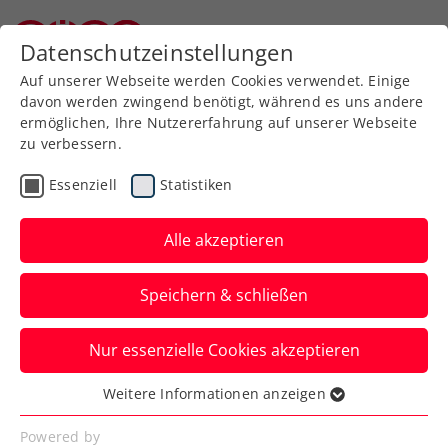
Zurück zur Newsübersicht
Datenschutzeinstellungen
Niederösterreichischer Tennisverband
Auf unserer Webseite werden Cookies verwendet. Einige
davon werden zwingend benötigt, während es uns andere
ermöglichen, Ihre Nutzererfahrung auf unserer Webseite
zu verbessern.
Rollstuhltennis
Inklusion
ATP
Essenziell
Statistiken
WTA
ITF
Turniere
Kids & Jugend
Alle akzeptieren
French Open: Österreich
Speichern & schließen
auch bei den Offiziellen
stark vertreten
Nur essenzielle Cookies akzeptieren
Eva Rungaldier und Martine Stauder
Weitere Informationen anzeigen
Essenziell
fungieren in Paris als Linienrichterin. Mit
Essenzielle Cookies werden für grundlegende
Powered by
auch ganz besonderen Einsätzen.