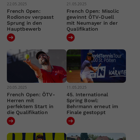
22.05.2025
21.05.2025
French Open:
French Open: Misolic
Rodionov verpasst
gewinnt ÖTV-Duell
Sprung in den
mit Neumayer in der
Hauptbewerb
Qualifikation
20.05.2025
11.05.2025
French Open: ÖTV-
45. International
Herren mit
Spring Bowl:
perfektem Start in
Behrmann erneut im
die Qualifikation
Finale gestoppt