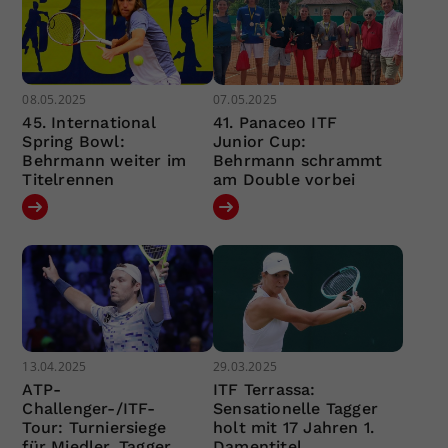
08.05.2025
07.05.2025
45. International
41. Panaceo ITF
Spring Bowl:
Junior Cup:
Behrmann weiter im
Behrmann schrammt
Titelrennen
am Double vorbei
13.04.2025
29.03.2025
ATP-
ITF Terrassa:
Challenger-/ITF-
Sensationelle Tagger
Tour: Turniersiege
holt mit 17 Jahren 1.
für Miedler, Tagger,
Damentitel