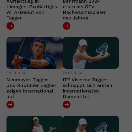
Auftaktsieg in
Behrmann 2024
Limoges: Großartiges
erstmals ÖTV-
WTA-Debüt von
Nachwuchsspieler
Tagger
des Jahres
09.10.2024
29.07.2024
Neumayer, Tagger
ITF Viserba: Tagger
und Routinier Legner
schnappt sich ersten
zeigen international
internationalen
auf
Damentitel