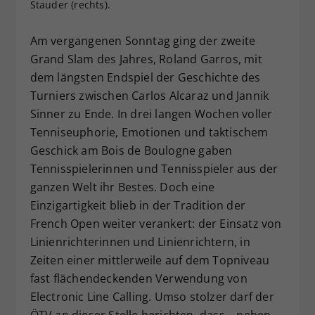
Stauder (rechts).
Dieser Wert speichert Ihre Consent-
Einstellungen. Unter anderem eine
Am vergangenen Sonntag ging der zweite
zufällig generierte ID, für die
Grand Slam des Jahres, Roland Garros, mit
Zweck
historische Speicherung Ihrer
dem längsten Endspiel der Geschichte des
vorgenommen Einstellungen, falls der
Webseiten-Betreiber dies eingestellt
Turniers zwischen Carlos Alcaraz und Jannik
hat.
Sinner zu Ende. In drei langen Wochen voller
Tenniseuphorie, Emotionen und taktischem
Geschick am Bois de Boulogne gaben
Tennisspielerinnen und Tennisspieler aus der
ganzen Welt ihr Bestes. Doch eine
Einzigartigkeit blieb in der Tradition der
French Open weiter verankert: der Einsatz von
Linienrichterinnen und Linienrichtern, in
Zeiten einer mittlerweile auf dem Topniveau
fast flächendeckenden Verwendung von
Electronic Line Calling. Umso stolzer darf der
ÖTV an dieser Stelle berichten, dass – neben