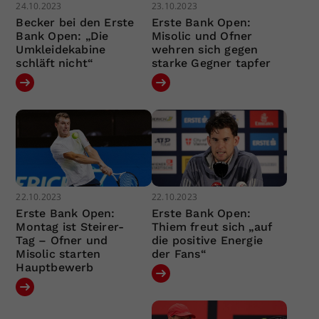
24.10.2023
23.10.2023
Becker bei den Erste
Erste Bank Open:
Bank Open: „Die
Misolic und Ofner
Umkleidekabine
wehren sich gegen
schläft nicht“
starke Gegner tapfer
22.10.2023
22.10.2023
Erste Bank Open:
Erste Bank Open:
Montag ist Steirer-
Thiem freut sich „auf
Tag – Ofner und
die positive Energie
Misolic starten
der Fans“
Hauptbewerb