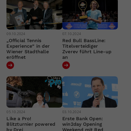
09.10.2024
07.10.2024
„Official Tennis
Red Bull BassLine:
Experience“ in der
Titelverteidiger
Wiener Stadthalle
Zverev führt Line-up
eröffnet
an
05.10.2024
03.10.2024
Like a Pro!
Erste Bank Open:
Blitzturnier powered
win2day Opening
by Drei
Weekend mit Red