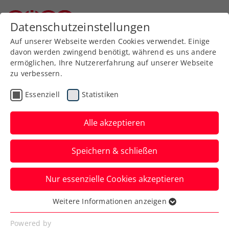
Zurück zur Newsübersicht
Datenschutzeinstellungen
Niederösterreichischer Tennisverband
Auf unserer Webseite werden Cookies verwendet. Einige
davon werden zwingend benötigt, während es uns andere
ermöglichen, Ihre Nutzererfahrung auf unserer Webseite
zu verbessern.
Turniere
ATP
Essenziell
Statistiken
Erste Bank Open: Zverev
stürmt ins Viertelfinale
Alle akzeptieren
Der Weltranglistendritte aus Deutschland
Speichern & schließen
bleibt beim ATP-500-Turnier in Wien
weiter ohne Satzverlust.
Nur essenzielle Cookies akzeptieren
Verfasst von: Presseaussendung / Redaktion, 23.10.2024
Weitere Informationen anzeigen
Essenziell
Essenzielle Cookies werden für grundlegende
Powered by