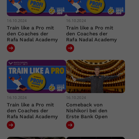
16.10.2024
16.10.2024
Train like a Pro mit
Train like a Pro mit
den Coaches der
den Coaches der
Rafa Nadal Academy
Rafa Nadal Academy
16.10.2024
16.10.2024
Train like a Pro mit
Comeback von
den Coaches der
Nishikori bei den
Rafa Nadal Academy
Erste Bank Open