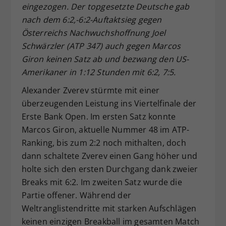
eingezogen. Der topgesetzte Deutsche gab
Dieser Wert speichert Ihre Consent-
nach dem 6:2,-6:2-Auftaktsieg gegen
Einstellungen. Unter anderem eine
Österreichs Nachwuchshoffnung Joel
zufällig generierte ID, für die
Schwärzler (ATP 347) auch gegen Marcos
Zweck
historische Speicherung Ihrer
vorgenommen Einstellungen, falls der
Giron keinen Satz ab und bezwang den US-
Webseiten-Betreiber dies eingestellt
Amerikaner in 1:12 Stunden mit 6:2, 7:5.
hat.
Alexander Zverev stürmte mit einer
überzeugenden Leistung ins Viertelfinale der
Erste Bank Open. Im ersten Satz konnte
Marcos Giron, aktuelle Nummer 48 im ATP-
Ranking, bis zum 2:2 noch mithalten, doch
dann schaltete Zverev einen Gang höher und
holte sich den ersten Durchgang dank zweier
Breaks mit 6:2. Im zweiten Satz wurde die
Partie offener. Während der
Weltranglistendritte mit starken Aufschlägen
keinen einzigen Breakball im gesamten Match