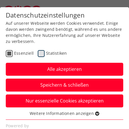
Zurück zur Newsübersicht
Datenschutzeinstellungen
Niederösterreichischer Tennisverband
Auf unserer Webseite werden Cookies verwendet. Einige
davon werden zwingend benötigt, während es uns andere
ermöglichen, Ihre Nutzererfahrung auf unserer Webseite
zu verbessern.
Turniere
ATP
Essenziell
Statistiken
Erste Bank Open: win2day
Opening Weekend mit
Alle akzeptieren
Red Bull BassLine
Speichern & schließen
Und auch beim Super Sunday kommen
Nur essenzielle Cookies akzeptieren
die Tennisfans beim ATP-500-Turnier in
Wien auf ihre Rechnung.
Weitere Informationen anzeigen
Essenziell
Verfasst von: Presseaussendung / Redaktion, 03.10.2024
Essenzielle Cookies werden für grundlegende
Powered by