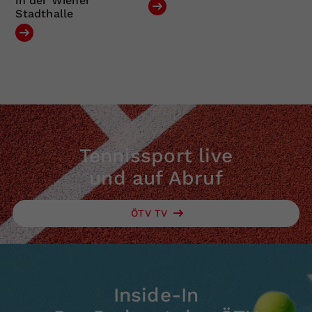
in der Wiener
Stadthalle
Tennissport live
und auf Abruf
ÖTV TV
Inside-In