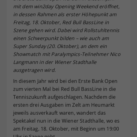
mit dem win2day Opening Weekend eröffnet,
Dieser Wert speichert Ihre Consent-
in dessen Rahmen als erster Höhepunkt am
Einstellungen. Unter anderem eine
zufällig generierte ID, für die
Freitag, 18. Oktober, Red Bull BassLine in
Zweck
historische Speicherung Ihrer
Szene gehen wird. Dabei wird Rollstuhltennis
vorgenommen Einstellungen, falls der
einen Schwerpunkt bilden – wie auch am
Webseiten-Betreiber dies eingestellt
Super Sunday (20. Oktober), an dem ein
hat.
Showmatch mit Paralympics-Teilnehmer Nico
Langmann in der Wiener Stadthalle
ausgetragen wird.
In diesem Jahr wird bei den Erste Bank Open
zum vierten Mal bei Red Bull BassLine in die
Tenniszukunft aufgeschlagen. Nachdem die
ersten drei Ausgaben im Zelt am Heumarkt
jeweils ausverkauft waren, wandert das
Spektakel nun in die Wiener Stadthalle, wo es
am Freitag, 18. Oktober, mit Beginn um 19:00
Uhr in Szene geht.