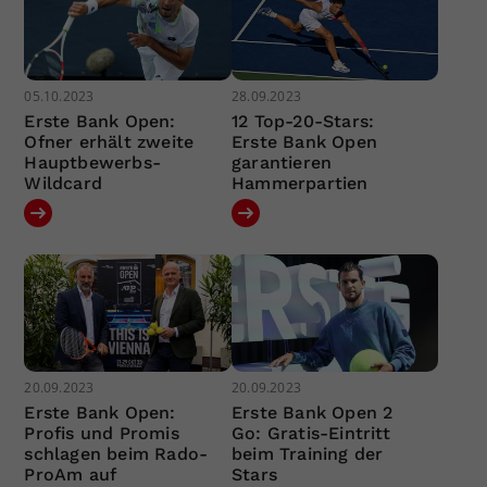
05.10.2023
28.09.2023
Erste Bank Open:
12 Top-20-Stars:
Ofner erhält zweite
Erste Bank Open
Hauptbewerbs-
garantieren
Wildcard
Hammerpartien
20.09.2023
20.09.2023
Erste Bank Open:
Erste Bank Open 2
Profis und Promis
Go: Gratis-Eintritt
schlagen beim Rado-
beim Training der
ProAm auf
Stars