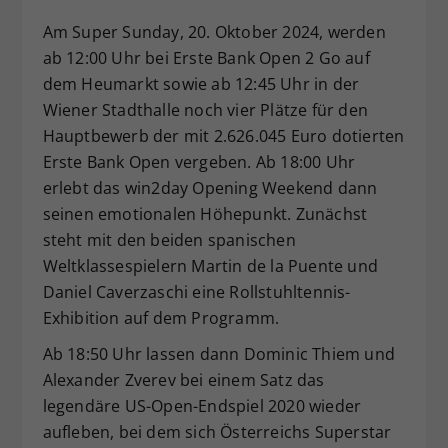
Dieser Wert speichert Ihre Consent-
Am Super Sunday, 20. Oktober 2024, werden
Einstellungen. Unter anderem eine
ab 12:00 Uhr bei Erste Bank Open 2 Go auf
zufällig generierte ID, für die
dem Heumarkt sowie ab 12:45 Uhr in der
Zweck
historische Speicherung Ihrer
Wiener Stadthalle noch vier Plätze für den
vorgenommen Einstellungen, falls der
Webseiten-Betreiber dies eingestellt
Hauptbewerb der mit 2.626.045 Euro dotierten
hat.
Erste Bank Open vergeben. Ab 18:00 Uhr
erlebt das win2day Opening Weekend dann
seinen emotionalen Höhepunkt. Zunächst
steht mit den beiden spanischen
Weltklassespielern Martin de la Puente und
Daniel Caverzaschi eine Rollstuhltennis-
Exhibition auf dem Programm.
Ab 18:50 Uhr lassen dann Dominic Thiem und
Alexander Zverev bei einem Satz das
legendäre US-Open-Endspiel 2020 wieder
aufleben, bei dem sich Österreichs Superstar