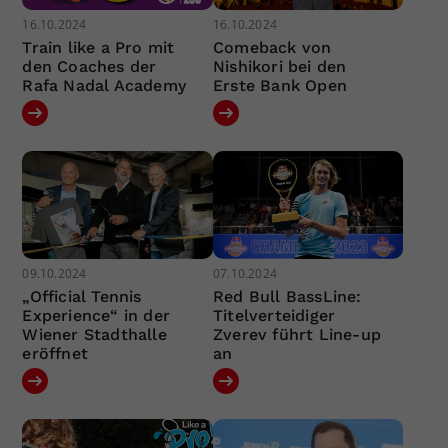
16.10.2024
16.10.2024
Train like a Pro mit
Comeback von
den Coaches der
Nishikori bei den
Rafa Nadal Academy
Erste Bank Open
09.10.2024
07.10.2024
„Official Tennis
Red Bull BassLine:
Experience“ in der
Titelverteidiger
Wiener Stadthalle
Zverev führt Line-up
eröffnet
an