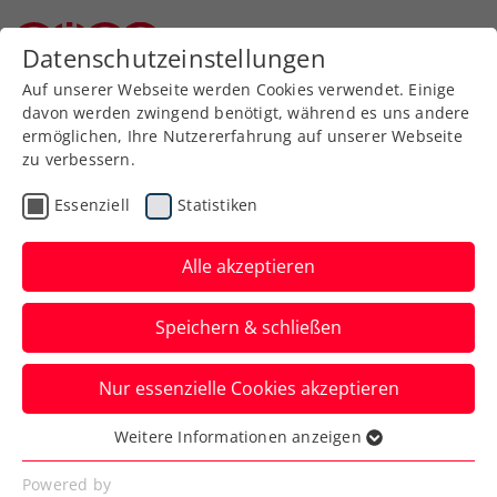
Zurück zur Newsübersicht
Datenschutzeinstellungen
Niederösterreichischer Tennisverband
Auf unserer Webseite werden Cookies verwendet. Einige
davon werden zwingend benötigt, während es uns andere
ermöglichen, Ihre Nutzererfahrung auf unserer Webseite
zu verbessern.
Rollstuhltennis
Inklusion
Turniere
Essenziell
Statistiken
ATP
Alle akzeptieren
Erste Bank Open: Super
Speichern & schließen
Sunday mit Thiem und
Zverev
Nur essenzielle Cookies akzeptieren
Österreichs Aushängeschild und der
Weitere Informationen anzeigen
Essenziell
Weltranglistendritte lassen das US-Open-
Essenzielle Cookies werden für grundlegende
Powered by
Finale 2020 wiederaufleben.