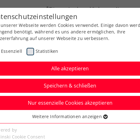
ÖTV
Landesverbände
News
tenschutzeinstellungen
 unserer Webseite werden Cookies verwendet. Einige davon wer
Ausbildung
Services
Über uns
Kreise
ngend benötigt, während es uns andere ermöglichen, Ihre
zererfahrung auf unserer Webseite zu verbessern.
Essenziell
Statistiken
Alle akzeptieren
Speichern & schließen
Nur essenzielle Cookies akzeptieren
n: Schulterverletzung
Weitere Informationen anzeigen
ssenziell
rt von Medvedev
senzielle Cookies werden für grundlegende Funktionen der
ered by
bseite benötigt. Dadurch ist gewährleistet, dass die Webseite
linski Cookie Consent