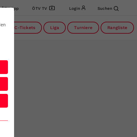
ÖTV App
ÖTV TV
Login
Suchen
den
DC-Tickets
Liga
Turniere
Rangliste