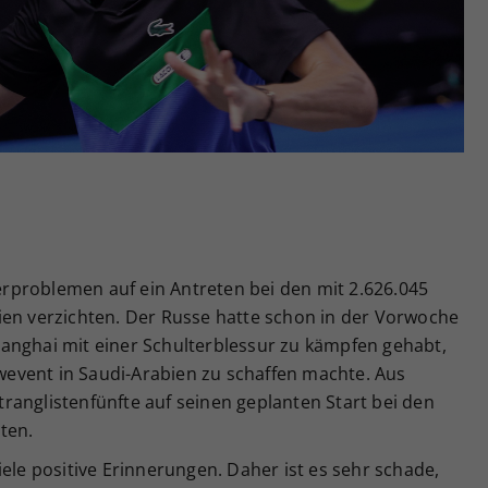
Zweck
generierte ID, für die historische Speicherung
Ihrer vorgenommen Einstellungen, falls der
Webseiten-Betreiber dies eingestellt hat.
rproblemen auf ein Antreten bei den mit 2.626.045
ien verzichten. Der Russe hatte schon in der Vorwoche
anghai mit einer Schulterblessur zu kämpfen gehabt,
event in Saudi-Arabien zu schaffen machte. Aus
ranglistenfünfte auf seinen geplanten Start bei den
ten.
iele positive Erinnerungen. Daher ist es sehr schade,