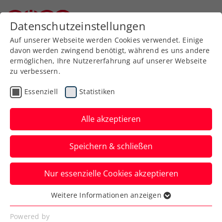
Zurück zur Newsübersicht
Datenschutzeinstellungen
Niederösterreichischer Tennisverband
Auf unserer Webseite werden Cookies verwendet. Einige
davon werden zwingend benötigt, während es uns andere
ermöglichen, Ihre Nutzererfahrung auf unserer Webseite
zu verbessern.
Turniere
ATP
Essenziell
Statistiken
Erste Bank Open: Montag
ist Steirer-Tag – Ofner
Alle akzeptieren
und Misolic starten
Speichern & schließen
Hauptbewerb
Nur essenzielle Cookies akzeptieren
Letzterer meistert beim ATP-500-Turnier
in Wien am Sonntag bravourös auch die
Weitere Informationen anzeigen
Essenziell
zweite Qualifikationsrunde.
Essenzielle Cookies werden für grundlegende
Powered by