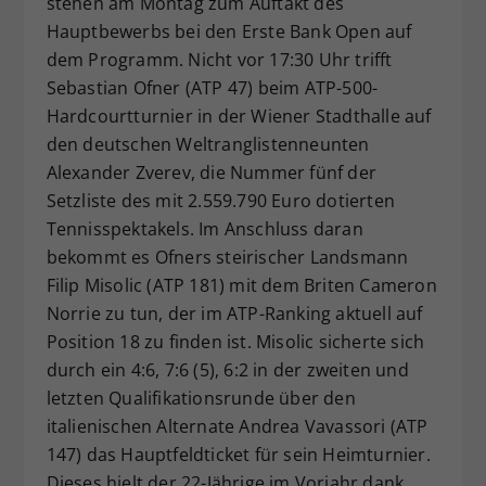
stehen am Montag zum Auftakt des
Dieser Wert speichert Ihre Consent-
Hauptbewerbs bei den Erste Bank Open auf
Einstellungen. Unter anderem eine
dem Programm. Nicht vor 17:30 Uhr trifft
zufällig generierte ID, für die
Sebastian Ofner (ATP 47) beim ATP-500-
Zweck
historische Speicherung Ihrer
Hardcourtturnier in der Wiener Stadthalle auf
vorgenommen Einstellungen, falls der
den deutschen Weltranglistenneunten
Webseiten-Betreiber dies eingestellt
hat.
Alexander Zverev, die Nummer fünf der
Setzliste des mit 2.559.790 Euro dotierten
Tennisspektakels. Im Anschluss daran
bekommt es Ofners steirischer Landsmann
Filip Misolic (ATP 181) mit dem Briten Cameron
Norrie zu tun, der im ATP-Ranking aktuell auf
Position 18 zu finden ist. Misolic sicherte sich
durch ein 4:6, 7:6 (5), 6:2 in der zweiten und
letzten Qualifikationsrunde über den
italienischen Alternate Andrea Vavassori (ATP
147) das Hauptfeldticket für sein Heimturnier.
Dieses hielt der 22-Jährige im Vorjahr dank