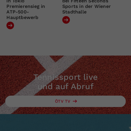
in Tokio
bei Fifteen Seconds
Premierensieg in
Sports in der Wiener
ATP-500-
Stadthalle
Hauptbewerb
Tennissport live
und auf Abruf
ÖTV TV