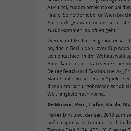
ATP-Titel, zudem erreichte er bei de
Finale. Seine Vorliebe für Wien brac
Ausdruck: „Es war eine der schönste
zurückkommen, so oft es geht!“
Zverev und Medvedev gehörten vor 
an, das in Berlin den Laver Cup nac
sich entschied. In der Weltauswahl sp
Amerikaner nahtlos an seine starken 
Delray Beach und Eastbourne zog Fri
Slam-Finale ein, als erster Spieler s
diesen starken Ergebnissen schob sich
Weltrangliste nach vorne.
De Minaur, Paul, Tiafoe, Korda, Mus
Hinter Dimitrov, der seit 2018 zum s
aufschlagen wird, tummeln sich in der
Tommy Paul (USA; ATP 13), Frances Ti