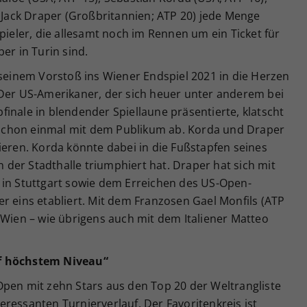
d Jack Draper (Großbritannien; ATP 20) jede Menge
pieler, die allesamt noch im Rennen um ein Ticket für
er in Turin sind.
 seinem Vorstoß ins Wiener Endspiel 2021 in die Herzen
 Der US-Amerikaner, der sich heuer unter anderem bei
inale in blendender Spiellaune präsentierte, klatscht
schon einmal mit dem Publikum ab. Korda und Draper
ieren. Korda könnte dabei in die Fußstapfen seines
in der Stadthalle triumphiert hat. Draper hat sich mit
 in Stuttgart sowie dem Erreichen des US-Open-
r eins etabliert. Mit dem Franzosen Gael Monfils (ATP
 Wien – wie übrigens auch mit dem Italiener Matteo
uf höchstem Niveau“
Open mit zehn Stars aus den Top 20 der Weltrangliste
ressanten Turnierverlauf. Der Favoritenkreis ist