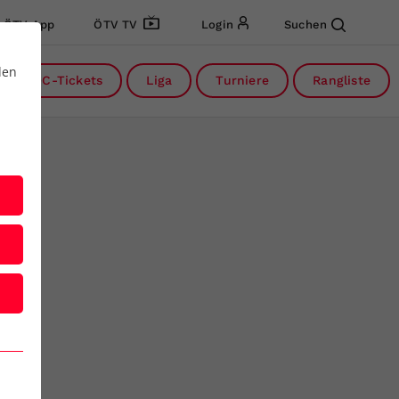
ÖTV App
ÖTV TV
Login
Suchen
den
DC-Tickets
Liga
Turniere
Rangliste