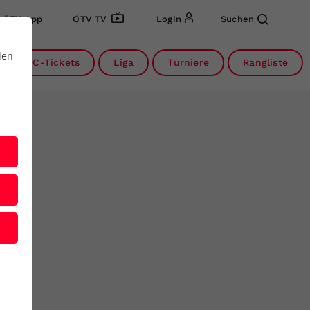
ÖTV App
ÖTV TV
Login
Suchen
den
DC-Tickets
Liga
Turniere
Rangliste