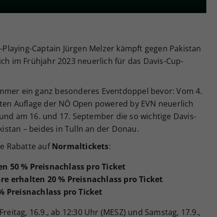
Zweck
generierte ID, für die historische Speicherung
Ihrer vorgenommen Einstellungen, falls der
Webseiten-Betreiber dies eingestellt hat.
Playing-Captain Jürgen Melzer kämpft gegen Pakistan
ich im Frühjahr 2023 neuerlich für das Davis-Cup-
ommer ein ganz besonderes Eventdoppel bevor: Vom 4.
eiten Auflage der NÖ Open powered by EVN neuerlich
und am 16. und 17. September die so wichtige Davis-
stan – beides in Tulln an der Donau.
ve Rabatte auf
Normaltickets
:
n 50 % Preisnachlass pro Ticket
e erhalten 20 % Preisnachlass pro Ticket
% Preisnachlass pro Ticket
Freitag, 16.9., ab 12:30 Uhr (MESZ) und Samstag, 17.9.,