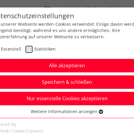
ÖTV
Landesverbände
News
tenschutzeinstellungen
 unserer Webseite werden Cookies verwendet. Einige davon wer
Ausbildung
Services
Über uns
Kreise
ngend benötigt, während es uns andere ermöglichen, Ihre
zererfahrung auf unserer Webseite zu verbessern.
Essenziell
Statistiken
Alle akzeptieren
Speichern & schließen
lln - günstige Tickets
Nur essenzielle Cookies akzeptieren
eder
Weitere Informationen anzeigen
ssenziell
Jahre erhalten 20 % Rabatt, unter 14 Jahre sogar
senzielle Cookies werden für grundlegende Funktionen der
ered by
bseite benötigt. Dadurch ist gewährleistet, dass die Webseite
linski Cookie Consent