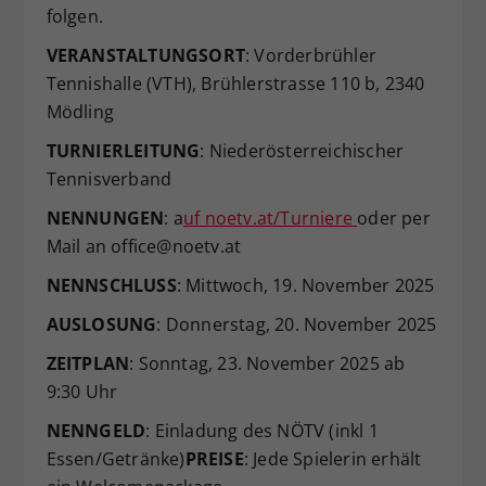
folgen.
Dieser Wert speichert Ihre Consent-
Einstellungen. Unter anderem eine
VERANSTALTUNGSORT
: Vorderbrühler
zufällig generierte ID, für die
Tennishalle (VTH), Brühlerstrasse 110 b, 2340
Zweck
historische Speicherung Ihrer
Mödling
vorgenommen Einstellungen, falls der
Webseiten-Betreiber dies eingestellt
TURNIERLEITUNG
: Niederösterreichischer
hat.
Tennisverband
NENNUNGEN
: a
uf noetv.at/Turniere
oder per
Mail an office@noetv.at
NENNSCHLUSS
: Mittwoch, 19. November 2025
AUSLOSUNG
: Donnerstag, 20. November 2025
ZEITPLAN
: Sonntag, 23. November 2025 ab
9:30 Uhr
NENNGELD
: Einladung des NÖTV (inkl 1
Essen/Getränke)
PREISE
: Jede Spielerin erhält