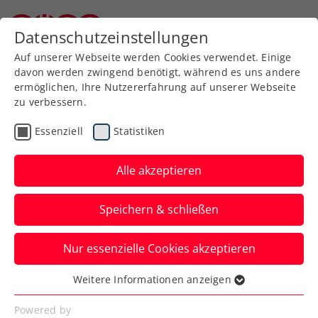
Zurück zur Newsübersicht
Datenschutzeinstellungen
Niederösterreichischer Tennisverband
Auf unserer Webseite werden Cookies verwendet. Einige
davon werden zwingend benötigt, während es uns andere
ermöglichen, Ihre Nutzererfahrung auf unserer Webseite
zu verbessern.
Allgemeine Klasse
Turniere
Essenziell
Statistiken
Damen Generationen
Doppel Turnier 2025
Alle akzeptieren
Die Spielerinnen müssen miteinander
Speichern & schließen
verwandt sein und einen
Altersunterscheid von 15 Jahren
Nur essenzielle Cookies akzeptieren
aufweisen!
Weitere Informationen anzeigen
Essenziell
Verfasst von: Martin Florian, 16.10.2025
Essenzielle Cookies werden für grundlegende
Powered by