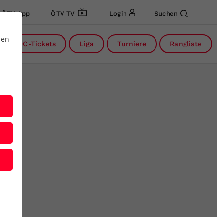
ÖTV App
ÖTV TV
Login
Suchen
den
DC-Tickets
Liga
Turniere
Rangliste