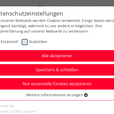
ÖTV
Landesverbände
News
tenschutzeinstellungen
 unserer Webseite werden Cookies verwendet. Einige davon wer
Ausbildung
Services
Über uns
Kreise
ngend benötigt, während es uns andere ermöglichen, Ihre
zererfahrung auf unserer Webseite zu verbessern.
Essenziell
Statistiken
Alle akzeptieren
Speichern & schließen
Nur essenzielle Cookies akzeptieren
’s Trophy:
Weitere Informationen anzeigen
ssenziell
und Perelygina zeigen
senzielle Cookies werden für grundlegende Funktionen der
ered by
bseite benötigt. Dadurch ist gewährleistet, dass die Webseite
linski Cookie Consent