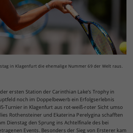
Zweck
generierte ID, für die historische Speicherung
Ihrer vorgenommen Einstellungen, falls der
Webseiten-Betreiber dies eingestellt hat.
stag in Klagenfurt die ehemalige Nummer 69 der Welt raus.
er ersten Station der Carinthian Lake’s Trophy in
uptfeld noch im Doppelbewerb ein Erfolgserlebnis
35-Turnier in Klagenfurt aus rot-weiß-roter Sicht umso
lies Rothensteiner und Ekaterina Perelygina schafften
 Dienstag den Sprung ins Achtelfinale des bei
etragenen Events. Besonders der Sieg von Ersterer kam