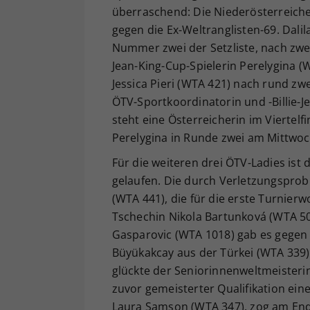
überraschend: Die Niederösterreicheri
gegen die Ex-Weltranglisten-69. Dali
Nummer zwei der Setzliste, nach zwei
Jean-King-Cup-Spielerin Perelygina (W
Jessica Pieri (WTA 421) nach rund zw
ÖTV-Sportkoordinatorin und -Billie-
steht eine Österreicherin im Viertelf
Perelygina in Runde zwei am Mittwoc
Für die weiteren drei ÖTV-Ladies ist
gelaufen. Die durch Verletzungsprob
(WTA 441), die für die erste Turnier
Tschechin Nikola Bartunková (WTA 504
Gasparovic (WTA 1018) gab es gegen d
Büyükakcay aus der Türkei (WTA 339) 
glückte der Seniorinnenweltmeisteri
zuvor gemeisterter Qualifikation ei
Laura Samson (WTA 347), zog am Ende 