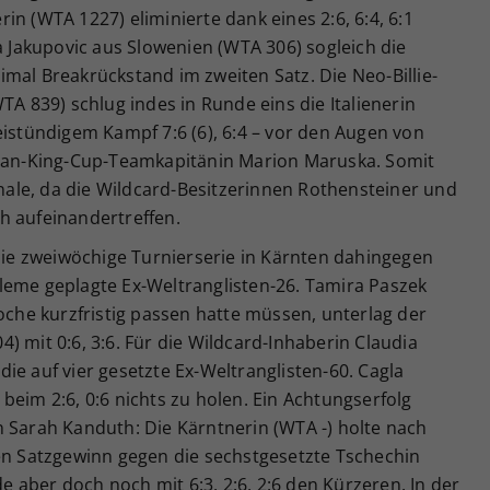
n (WTA 1227) eliminierte dank eines 2:6, 6:4, 6:1
la Jakupovic aus Slowenien (WTA 306) sogleich die
mal Breakrückstand im zweiten Satz. Die Neo-Billie-
TA 839) schlug indes in Runde eins die Italienerin
eistündigem Kampf 7:6 (6), 6:4 – vor den Augen von
Jean-King-Cup-Teamkapitänin Marion Maruska. Somit
inale, da die Wildcard-Besitzerinnen Rothensteiner und
h aufeinandertreffen.
 die zweiwöchige Turnierserie in Kärnten dahingegen
leme geplagte Ex-Weltranglisten-26. Tamira Paszek
woche kurzfristig passen hatte müssen, unterlag der
) mit 0:6, 3:6. Für die Wildcard-Inhaberin Claudia
ie auf vier gesetzte Ex-Weltranglisten-60. Cagla
beim 2:6, 0:6 nichts zu holen. Ein Achtungserfolg
n Sarah Kanduth: Die Kärntnerin (WTA -) holte nach
nen Satzgewinn gegen die sechstgesetzte Tschechin
aber doch noch mit 6:3, 2:6, 2:6 den Kürzeren. In der