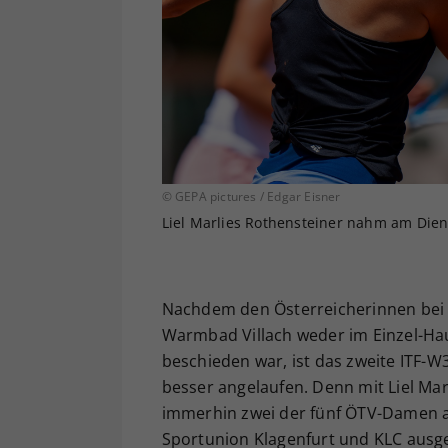
© GEPA pictures / Edgar Eisner
Liel Marlies Rothensteiner nahm am Dien
Nachdem den Österreicherinnen bei d
Warmbad Villach weder im Einzel-Ha
beschieden war, ist das zweite ITF-W
besser angelaufen. Denn mit Liel Mar
immerhin zwei der fünf ÖTV-Damen am
Sportunion Klagenfurt und KLC ausg