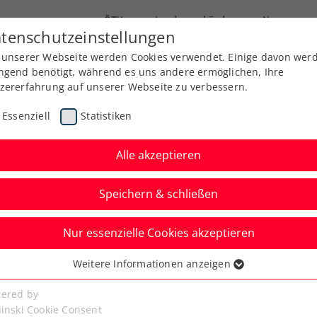
ÖTV
Landesverbände
News
tenschutzeinstellungen
 unserer Webseite werden Cookies verwendet. Einige davon wer
Ausbildung
Services
Über uns
Kreise
ngend benötigt, während es uns andere ermöglichen, Ihre
zererfahrung auf unserer Webseite zu verbessern.
Essenziell
Statistiken
Alle akzeptieren
Speichern & schließen
Nur essenzielle Cookies akzeptieren
e’s Trophy: ÖTV-Trio im
Weitere Informationen anzeigen
ssenziell
telfinale
senzielle Cookies werden für grundlegende Funktionen der
ered by
bseite benötigt. Dadurch ist gewährleistet, dass die Webseite
linski Cookie Consent