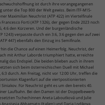
Nachwuchshoffnung ist durch ihre vorangegangenen
g unter die Top 800 der Welt gewiss. Beim ITF-M15-
er Maximilian Neuchrist (ATP 422) im Viertelfinale
n Francesco Forti (ATP 1326), der gegen Ende 2023 noch
6, 4:6 den Kürzeren. Und der burgenländische
P 1243) verpasste durch ein 3:6, 3:6 gegen den auf zwei
(ATP 447) ebenfalls den Einzug ins Semifinale.
hin die Chance auf einen Heimerfolg. Neuchrist, der
ach mit Arthur Laborde triumphiert hatte, erreichte
lig das Endspiel. Die beiden blieben auch in ihrem
etzten sich beim österreichischen Duell mit Michael
6:3 durch. Am Freitag, nicht vor 12:00 Uhr, treffen die
portunion Klagenfurt auf die viertpositionierten
Siniakov. Für Neuchrist geht es um den bereits 40.
einer Laufbahn. Bei den Damen ist der Doppelbewerb
esetzten Tschechinnen Aneta Laboutková und Julie
 Anastasia Abbagnato (Italien) und Daria Lodikova