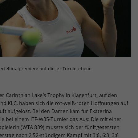
Zweck
generierte ID, für die historische Speicherung
Ihrer vorgenommen Einstellungen, falls der
Webseiten-Betreiber dies eingestellt hat.
iertelfinalpremiere auf dieser Turnierebene.
er Carinthian Lake’s Trophy in Klagenfurt, auf den
nd KLC, haben sich die rot-weiß-roten Hoffnungen auf
Luft aufgelöst. Bei den Damen kam für Ekaterina
ale bei einem ITF-W35-Turnier das Aus: Die mit einer
pielerin (WTA 839) musste sich der fünftgesetzten
rstag nach 2:52-stündigem Kampf mit 3:6, 6:3, 3:6