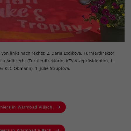
n links nach rechts: 2. Daria Lodikova, Turnierdirektor
lia Adlbrecht (Turnierdirektorin, KTV-Vizepräsidentin), 1.
er KLC-Obmann), 1. Julie Struplová.
rniers in Warmbad Villach.
rniers in Warmbad Villach.