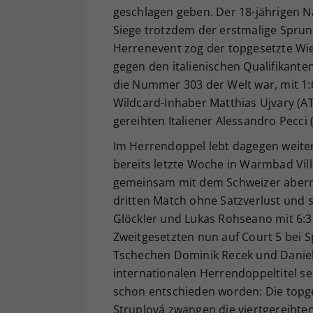
geschlagen geben. Der 18-jährigen 
Siege trotzdem der erstmalige Sprun
Herrenevent zog der topgesetzte Wien
gegen den italienischen Qualifikante
die Nummer 303 der Welt war, mit 1:
Wildcard-Inhaber Matthias Ujvary (AT
gereihten Italiener Alessandro Pecci 
Im Herrendoppel lebt dagegen weiter
bereits letzte Woche in Warmbad Vill
gemeinsam mit dem Schweizer aberma
dritten Match ohne Satzverlust und s
Glöckler und Lukas Rohseano mit 6:3, 
Zweitgesetzten nun auf Court 5 bei S
Tschechen Dominik Recek und Daniel 
internationalen Herrendoppeltitel s
schon entschieden worden: Die topg
Struplová zwangen die viertgereihten