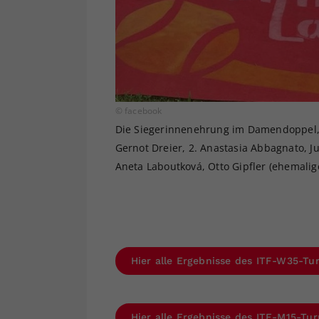
© facebook
Die Siegerinnenehrung im Damendoppel, vo
Gernot Dreier, 2. Anastasia Abbagnato, Ju
Aneta Laboutková, Otto Gipfler (ehemalig
Hier alle Ergebnisse des ITF-W35-Tu
Hier alle Ergebnisse des ITF-M15-Tu