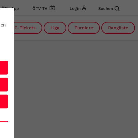
ÖTV App
ÖTV TV
Login
Suchen
den
DC-Tickets
Liga
Turniere
Rangliste