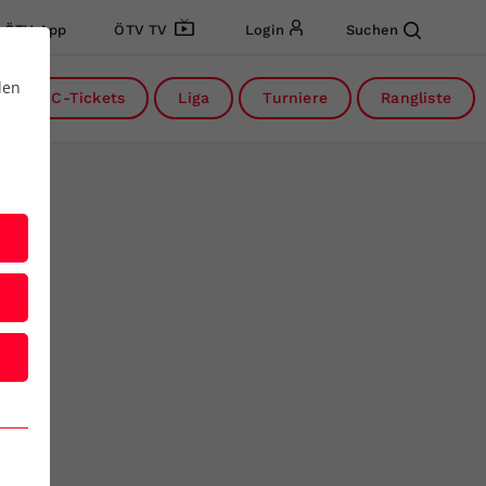
ÖTV App
ÖTV TV
Login
Suchen
den
DC-Tickets
Liga
Turniere
Rangliste