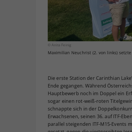
© Anita Feinig
Maximilian Neuchrist (2. von links) setzt
Die erste Station der Carinthian La
Ende gegangen. Während Österreichs
Hauptbewerb noch im Doppel ein Erfo
sogar einen rot-weiß-roten Titelgewi
schnappte sich in der Doppelkonkurre
Erwachsenen, seinen 36. auf ITF-Eben
parallel steigenden ITF-M15-Events 
gesetzt, gegen die viertgereihten Je