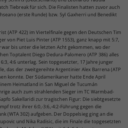
 Match Tiebreak für sich. Die Finalisten hatten zuvor auch
hseano (erste Runde) bzw. Syl Gaxherri und Benedikt
ist (ATP 422) im Viertelfinale gegen den Deutschen Tim
r von Piet Luis Pinter (ATP 1553), ganz knapp mit 5:7,
ry war bis unter die letzten Acht gekommen, wo der
hen Toptalent Diego Dedura-Palomero (ATP 386) alles
6:3, 4:6 unterlag. Sein topgesetzter, 17 Jahre junger
ale, das der zweitgereihte Argentinier Alex Barrena (ATP
uchen konnte. Der Südamerikaner hatte Ende April
seinem Heimatland in San Miguel de Tucumán
ährige auch zum strahlenden Sieger im TC Warmbad-
pfo Sakellaridi zur tragischen Figur: Die siebtgesetzte
pf trotz ihrer 6:0,-3:6,-4:2-Führung gegen die
unk (WTA 302) aufgeben. Der Doppelsieg ging an die
kupovic und Nika Radisic, die im Finale die topgesetzten