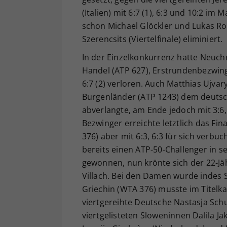
(Italien) mit 6:7 (1), 6:3 und 10:2 im
schon Michael Glöckler und Lukas Ro
Szerencsits (Viertelfinale) eliminiert.
In der Einzelkonkurrenz hatte Neuchr
Handel (ATP 627), Erstrundenbezwinge
6:7 (2) verloren. Auch Matthias Ujva
Burgenländer (ATP 1243) dem deutsc
abverlangte, am Ende jedoch mit 3:6, 
Bezwinger erreichte letztlich das Fin
376) aber mit 6:3, 6:3 für sich verb
bereits einen ATP-50-Challenger in 
gewonnen, nun krönte sich der 22-J
Villach. Bei den Damen wurde indes Sa
Griechin (WTA 376) musste im Titelkam
viertgereihte Deutsche Nastasja Sch
viertgelisteten Sloweninnen Dalila Ja