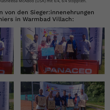
Rasheeda McAdoo (USA) mit 6:4, 6:4 stoppten.
en von den Sieger:innenehrungen
iers in Warmbad Villach: