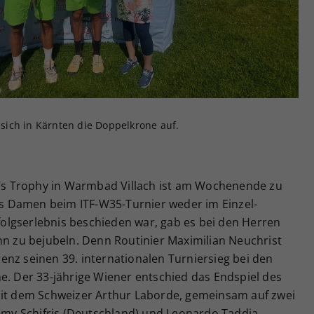
Zweck
generierte ID, für die historische Speicherung
Ihrer vorgenommen Einstellungen, falls der
Webseiten-Betreiber dies eingestellt hat.
e sich in Kärnten die Doppelkrone auf.
ke’s Trophy in Warmbad Villach ist am Wochenende zu
 Damen beim ITF-W35-Turnier weder im Einzel-
lgserlebnis beschieden war, gab es bei den Herren
nn zu bejubeln. Denn Routinier Maximilian Neuchrist
nz seinen 39. internationalen Turniersieg bei den
e. Der 33-jährige Wiener entschied das Endspiel des
mit dem Schweizer Arthur Laborde, gemeinsam auf zwei
remy Schifris (Deutschland) und Leonardo Taddia