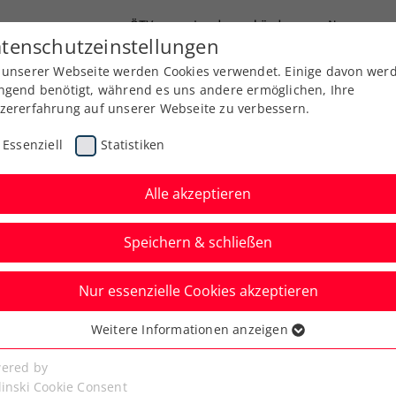
ÖTV
Landesverbände
News
tenschutzeinstellungen
 unserer Webseite werden Cookies verwendet. Einige davon wer
Ausbildung
Services
Über uns
Kreise
ngend benötigt, während es uns andere ermöglichen, Ihre
zererfahrung auf unserer Webseite zu verbessern.
Essenziell
Statistiken
Alle akzeptieren
Speichern & schließen
Nur essenzielle Cookies akzeptieren
e’s Trophy: Heimsieg
Weitere Informationen anzeigen
ssenziell
in Warmbad Villach
senzielle Cookies werden für grundlegende Funktionen der
ered by
bseite benötigt. Dadurch ist gewährleistet, dass die Webseite
linski Cookie Consent