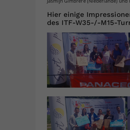
Jasmijn Gimbrère (Niederlande) und 
Hier einige Impression
des ITF-W35-/-M15-Turn