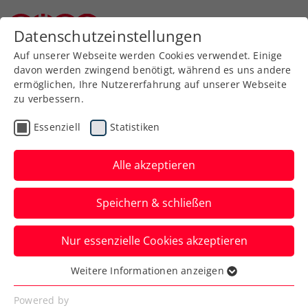
Zurück zur Newsübersicht
Datenschutzeinstellungen
Niederösterreichischer Tennisverband
Auf unserer Webseite werden Cookies verwendet. Einige
davon werden zwingend benötigt, während es uns andere
ermöglichen, Ihre Nutzererfahrung auf unserer Webseite
zu verbessern.
WTA
Turniere
Essenziell
Statistiken
Australian Open:
Potapova nimmt Ex-US-
Alle akzeptieren
Open-Siegerin raus
Speichern & schließen
Das ÖTV-Ass erspielt sich in Melbourne
Nur essenzielle Cookies akzeptieren
damit ein Drittrundenduell mit der
Nummer eins der Welt.
Weitere Informationen anzeigen
Essenziell
Verfasst von: Manuel Wachta, 21.01.2026
Essenzielle Cookies werden für grundlegende
Powered by