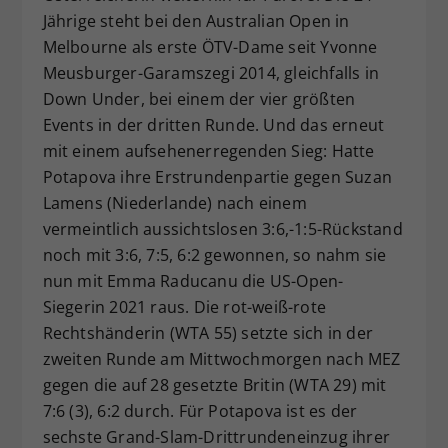
Jährige steht bei den Australian Open in
Dieser Wert speichert Ihre Consent-
Melbourne als erste ÖTV-Dame seit Yvonne
Einstellungen. Unter anderem eine
zufällig generierte ID, für die
Meusburger-Garamszegi 2014, gleichfalls in
Zweck
historische Speicherung Ihrer
Down Under, bei einem der vier größten
vorgenommen Einstellungen, falls der
Events in der dritten Runde. Und das erneut
Webseiten-Betreiber dies eingestellt
mit einem aufsehenerregenden Sieg: Hatte
hat.
Potapova ihre Erstrundenpartie gegen Suzan
Lamens (Niederlande) nach einem
vermeintlich aussichtslosen 3:6,-1:5-Rückstand
noch mit 3:6, 7:5, 6:2 gewonnen, so nahm sie
nun mit Emma Raducanu die US-Open-
Siegerin 2021 raus. Die rot-weiß-rote
Rechtshänderin (WTA 55) setzte sich in der
zweiten Runde am Mittwochmorgen nach MEZ
gegen die auf 28 gesetzte Britin (WTA 29) mit
7:6 (3), 6:2 durch. Für Potapova ist es der
sechste Grand-Slam-Drittrundeneinzug ihrer