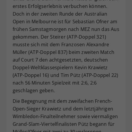
erstes Erfolgserlebnis verbuchen können.
Dieser Wert speichert Ihre Consent-
Doch in der zweiten Runde der Australian
Einstellungen. Unter anderem eine
zufällig generierte ID, für die
Open in Melbourne ist für Sebastian Ofner am
Zweck
historische Speicherung Ihrer
frühen Samstagmorgen nach MEZ nun das Aus
vorgenommen Einstellungen, falls der
gekommen. Der Steirer (ATP-Doppel 321)
Webseiten-Betreiber dies eingestellt
musste sich mit dem Franzosen Alexandre
hat.
Müller (ATP-Doppel 837) beim zweiten Match
auf Court 7 den achtgesetzten, deutschen
Doppel-Weltklassespielern Kevin Krawietz
(ATP-Doppel 16) und Tim Pütz (ATP-Doppel 22)
nach 56 Minuten Spielzeit mit 2:6, 2:6
geschlagen geben.
Die Begegnung mit dem zweifachen French-
Open-Sieger Krawietz und dem letztjährigen
Wimbledon-Finalteilnehmer sowie viermaligen
Grand-Slam-Viertelfinalisten Pütz begann für
Müller/Ofner mit zwei zu 30 verlorenen