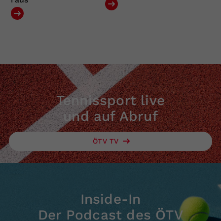
Tennissport live
und auf Abruf
ÖTV TV
Inside-In
Der Podcast des ÖTV