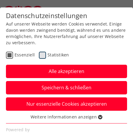
Zurück zur Newsübersicht
Datenschutzeinstellungen
Niederösterreichischer Tennisverband
Auf unserer Webseite werden Cookies verwendet. Einige
davon werden zwingend benötigt, während es uns andere
ermöglichen, Ihre Nutzererfahrung auf unserer Webseite
zu verbessern.
Turniere
ATP
Essenziell
Statistiken
Australian Open: Ofner
nach Premierensieg auch
Alle akzeptieren
im Doppel out
Speichern & schließen
Für Österreichs Nummer eins im Einzel
Nur essenzielle Cookies akzeptieren
und Alexandre Müller kommt in
Melbourne in Runde zwei das Aus.
Weitere Informationen anzeigen
Essenziell
Verfasst von: Manuel Wachta, 20.01.2024
Essenzielle Cookies werden für grundlegende
Powered by