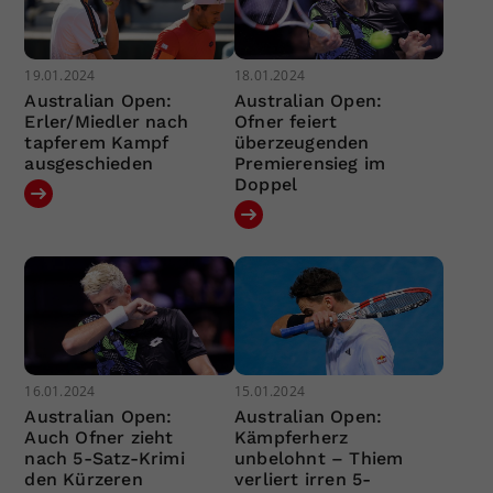
19.01.2024
18.01.2024
Australian Open:
Australian Open:
Erler/Miedler nach
Ofner feiert
tapferem Kampf
überzeugenden
ausgeschieden
Premierensieg im
Doppel
16.01.2024
15.01.2024
Australian Open:
Australian Open:
Auch Ofner zieht
Kämpferherz
nach 5-Satz-Krimi
unbelohnt – Thiem
den Kürzeren
verliert irren 5-