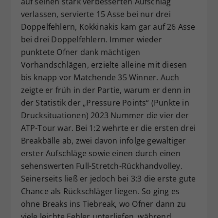
auf seinen stark verbesserten Aufschlag
verlassen, servierte 15 Asse bei nur drei
Doppelfehlern, Kokkinakis kam gar auf 26 Asse
bei drei Doppelfehlern. Immer wieder
punktete Ofner dank mächtigen
Vorhandschlägen, erzielte alleine mit diesen
bis knapp vor Matchende 35 Winner. Auch
zeigte er früh in der Partie, warum er denn in
der Statistik der „Pressure Points“ (Punkte in
Drucksituationen) 2023 Nummer die vier der
ATP-Tour war. Bei 1:2 wehrte er die ersten drei
Breakbälle ab, zwei davon infolge gewaltiger
erster Aufschläge sowie einen durch einen
sehenswerten Full-Stretch-Rückhandvolley.
Seinerseits ließ er jedoch bei 3:3 die erste gute
Chance als Rückschläger liegen. So ging es
ohne Breaks ins Tiebreak, wo Ofner dann zu
viele leichte Fehler unterliefen, während