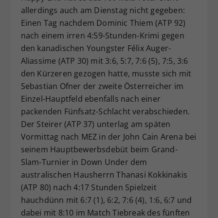
allerdings auch am Dienstag nicht gegeben:
Dieser Wert speichert Ihre Consent-
Einen Tag nachdem Dominic Thiem (ATP 92)
Einstellungen. Unter anderem eine
zufällig generierte ID, für die
nach einem irren 4:59-Stunden-Krimi gegen
Zweck
historische Speicherung Ihrer
den kanadischen Youngster Félix Auger-
vorgenommen Einstellungen, falls der
Aliassime (ATP 30) mit 3:6, 5:7, 7:6 (5), 7:5, 3:6
Webseiten-Betreiber dies eingestellt
den Kürzeren gezogen hatte, musste sich mit
hat.
Sebastian Ofner der zweite Österreicher im
Einzel-Hauptfeld ebenfalls nach einer
packenden Fünfsatz-Schlacht verabschieden.
Der Steirer (ATP 37) unterlag am späten
Vormittag nach MEZ in der John Cain Arena bei
seinem Hauptbewerbsdebüt beim Grand-
Slam-Turnier in Down Under dem
australischen Hausherrn Thanasi Kokkinakis
(ATP 80) nach 4:17 Stunden Spielzeit
hauchdünn mit 6:7 (1), 6:2, 7:6 (4), 1:6, 6:7 und
dabei mit 8:10 im Match Tiebreak des fünften