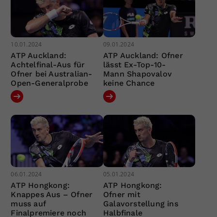
10.01.2024
09.01.2024
ATP Auckland:
ATP Auckland: Ofner
Achtelfinal-Aus für
lässt Ex-Top-10-
Ofner bei Australian-
Mann Shapovalov
Open-Generalprobe
keine Chance
06.01.2024
05.01.2024
ATP Hongkong:
ATP Hongkong:
Knappes Aus – Ofner
Ofner mit
muss auf
Galavorstellung ins
Finalpremiere noch
Halbfinale