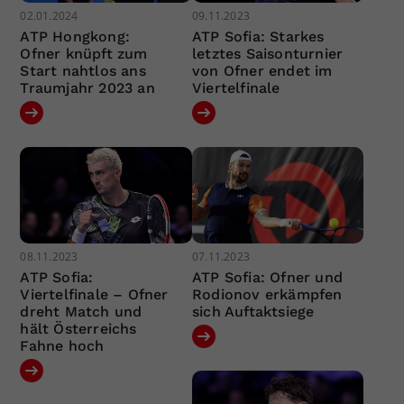
02.01.2024
09.11.2023
ATP Hongkong:
ATP Sofia: Starkes
Ofner knüpft zum
letztes Saisonturnier
Start nahtlos ans
von Ofner endet im
Traumjahr 2023 an
Viertelfinale
08.11.2023
07.11.2023
ATP Sofia:
ATP Sofia: Ofner und
Viertelfinale – Ofner
Rodionov erkämpfen
dreht Match und
sich Auftaktsiege
hält Österreichs
Fahne hoch