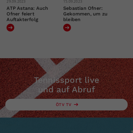
29.09.2023
15.09.2023
ATP Astana: Auch
Sebastian Ofner:
Ofner feiert
Gekommen, um zu
Auftakterfolg
bleiben
Tennissport live
und auf Abruf
ÖTV TV