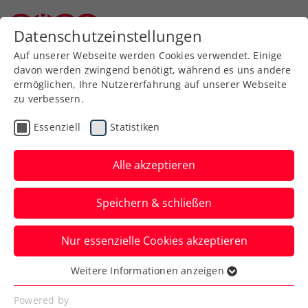
Zurück zur Newsübersicht
Datenschutzeinstellungen
Niederösterreichischer Tennisverband
Auf unserer Webseite werden Cookies verwendet. Einige
davon werden zwingend benötigt, während es uns andere
ermöglichen, Ihre Nutzererfahrung auf unserer Webseite
zu verbessern.
Turniere
ATP
Essenziell
Statistiken
Australian Open: Auch
Ofner zieht nach 5-Satz-
Alle akzeptieren
Krimi den Kürzeren
Speichern & schließen
Österreichs aktuelle Nummer eins
Nur essenzielle Cookies akzeptieren
scheidet beim Grand-Slam-Turnier in
Melbourne in Runde eins aus.
Weitere Informationen anzeigen
Essenziell
Verfasst von: Manuel Wachta, 16.01.2024
Essenzielle Cookies werden für grundlegende
Powered by