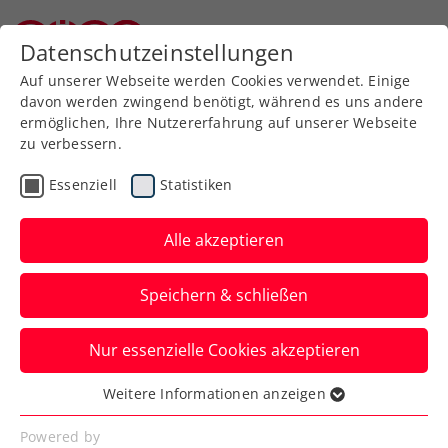
Zurück zur Newsübersicht
Datenschutzeinstellungen
Niederösterreichischer Tennisverband
Auf unserer Webseite werden Cookies verwendet. Einige
davon werden zwingend benötigt, während es uns andere
ermöglichen, Ihre Nutzererfahrung auf unserer Webseite
zu verbessern.
Turniere
ATP
Essenziell
Statistiken
ATP Stockholm:
Erfolgslauf von Misolic
Alle akzeptieren
erst durch Monfils
Speichern & schließen
gestoppt
Nur essenzielle Cookies akzeptieren
Für das ÖTV-Ass ist in Schweden im
Achtelfinale gegen den Tennis-Entertainer
Weitere Informationen anzeigen
Essenziell
aus Frankreich Schluss.
Essenzielle Cookies werden für grundlegende
Powered by