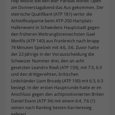
Filip Misolic bei den BNP Paribas Nordic Open
Dieser Wert speichert Ihre Consent-
am Donnerstagabend das Aus gekommen. Der
Einstellungen. Unter anderem eine
steirische Qualifikant (ATP 181) verlor die
zufällig generierte ID, für die
Achtelfinalpartie beim ATP-250-Hartplatz-
Zweck
historische Speicherung Ihrer
Hallenevent in Schwedens Hauptstadt gegen
vorgenommen Einstellungen, falls der
den früheren Weltranglistensechsten Gael
Webseiten-Betreiber dies eingestellt
hat.
Monfils (ATP 140) aus Frankreich nach knapp
74 Minuten Spielzeit mit 4:6, 3:6. Zuvor hatte
der 22-Jährige in der Vorausscheidung die
Schweizer Nummer drei, den an acht
gesetzten Leandro Riedi (ATP 159), mit 7:5, 6:3
und den drittgereihten, britischen
Linkshänder Liam Broady (ATP 100) mit 6:3, 6:3
besiegt. In der ersten Hauptrunde hatte er im
Anschluss gegen den achtpositionierten Briten
Daniel Evans (ATP 34) mit einem 6:4, 7:6 (1)
seinen nach Ranking besten Karrieresieg
gefeiert.