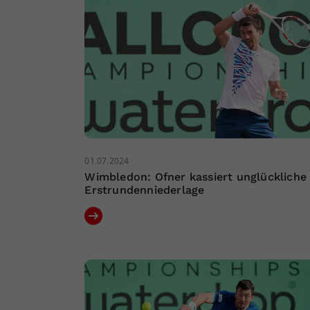
01.07.2024
Wimbledon: Ofner kassiert unglückliche
Erstrundenniederlage