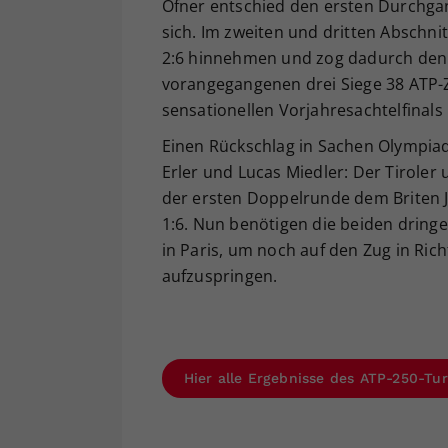
Ofner entschied den ersten Durchgan
sich. Im zweiten und dritten Abschni
2:6 hinnehmen und zog dadurch den 
vorangegangenen drei Siege 38 ATP-Zä
sensationellen Vorjahresachtelfinal
Einen Rückschlag in Sachen Olympiaqu
Erler und Lucas Miedler: Der Tiroler 
der ersten Doppelrunde dem Briten J
1:6. Nun benötigen die beiden dring
in Paris, um noch auf den Zug in Ri
aufzuspringen.
Hier alle Ergebnisse des ATP-250-Tur