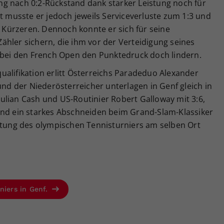
g nach 0:2-Rückstand dank starker Leistung noch für
tt musste er jedoch jeweils Serviceverluste zum 1:3 und
Kürzeren. Dennoch konnte er sich für seine
hler sichern, die ihm vor der Verteidigung seines
s bei den French Open den Punktedruck doch lindern.
alifikation erlitt Österreichs Paradeduo Alexander
und der Niederösterreicher unterlagen in Genf gleich in
ulian Cash und US-Routinier Robert Galloway mit 3:6,
end ein starkes Abschneiden beim Grand-Slam-Klassiker
chtung des olympischen Tennisturniers am selben Ort
niers in Genf.