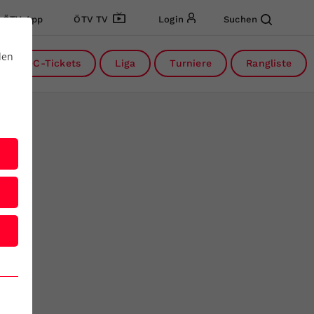
ÖTV App
ÖTV TV
Login
Suchen
den
DC-Tickets
Liga
Turniere
Rangliste