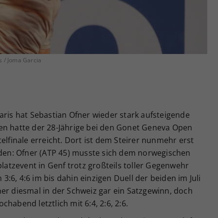
Zweck
generierte ID, für die historische Speicherung
Ihrer vorgenommen Einstellungen, falls der
Webseiten-Betreiber dies eingestellt hat.
s / Joma Garcia
aris hat Sebastian Ofner wieder stark aufsteigende
en hatte der 28-Jährige bei den Gonet Geneva Open
elfinale erreicht. Dort ist dem Steirer nunmehr erst
en: Ofner (ATP 45) musste sich dem norwegischen
tzevent in Genf trotz großteils toller Gegenwehr
:6, 4:6 im bis dahin einzigen Duell der beiden im Juli
er diesmal in der Schweiz gar ein Satzgewinn, doch
habend letztlich mit 6:4, 2:6, 2:6.