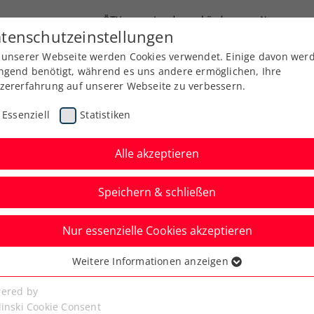
ÖTV
Landesverbände
News
tenschutzeinstellungen
 unserer Webseite werden Cookies verwendet. Einige davon wer
Ausbildung
Services
Über uns
Kreise
ngend benötigt, während es uns andere ermöglichen, Ihre
zererfahrung auf unserer Webseite zu verbessern.
Essenziell
Statistiken
Alle akzeptieren
Speichern & schließen
Nur essenzielle Cookies akzeptieren
r verlangt
Weitere Informationen anzeigen
ssenziell
n Ruud eine Menge ab
senzielle Cookies werden für grundlegende Funktionen der
ered by
bseite benötigt. Dadurch ist gewährleistet, dass die Webseite
linski Cookie Consent