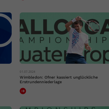
01.07.2024
Wimbledon: Ofner kassiert unglückliche
Erstrundenniederlage