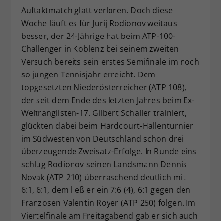
Auftaktmatch glatt verloren. Doch diese
Dieser Wert speichert Ihre Consent-
Woche läuft es für Jurij Rodionov weitaus
Einstellungen. Unter anderem eine
zufällig generierte ID, für die
besser, der 24-Jährige hat beim ATP-100-
Zweck
historische Speicherung Ihrer
Challenger in Koblenz bei seinem zweiten
vorgenommen Einstellungen, falls der
Versuch bereits sein erstes Semifinale im noch
Webseiten-Betreiber dies eingestellt
so jungen Tennisjahr erreicht. Dem
hat.
topgesetzten Niederösterreicher (ATP 108),
der seit dem Ende des letzten Jahres beim Ex-
Weltranglisten-17. Gilbert Schaller trainiert,
glückten dabei beim Hardcourt-Hallenturnier
im Südwesten von Deutschland schon drei
überzeugende Zweisatz-Erfolge. In Runde eins
schlug Rodionov seinen Landsmann Dennis
Novak (ATP 210) überraschend deutlich mit
6:1, 6:1, dem ließ er ein 7:6 (4), 6:1 gegen den
Franzosen Valentin Royer (ATP 250) folgen. Im
Viertelfinale am Freitagabend gab er sich auch