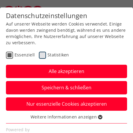
Zurück zur Newsübersicht
Datenschutzeinstellungen
Niederösterreichischer Tennisverband
Auf unserer Webseite werden Cookies verwendet. Einige
davon werden zwingend benötigt, während es uns andere
ermöglichen, Ihre Nutzererfahrung auf unserer Webseite
zu verbessern.
Turniere
ATP
Essenziell
Statistiken
ATP-Challenger Koblenz:
Rodionov stürmt ins 1.
Alle akzeptieren
Halbfinale der Saison
Speichern & schließen
Der Neo-Schützling von Gilbert Schaller
Nur essenzielle Cookies akzeptieren
fährt dreimal einen klaren Sieg ein,
einmal im ÖTV-Duell.
Weitere Informationen anzeigen
Essenziell
Verfasst von: Manuel Wachta, 02.02.2024
Essenzielle Cookies werden für grundlegende
Powered by