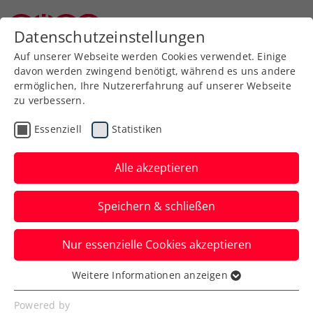
Zurück zur Newsübersicht
Datenschutzeinstellungen
Niederösterreichischer Tennisverband
Auf unserer Webseite werden Cookies verwendet. Einige
davon werden zwingend benötigt, während es uns andere
ermöglichen, Ihre Nutzererfahrung auf unserer Webseite
zu verbessern.
Turniere
ATP
Essenziell
Statistiken
ATP-Challenger Alicante:
Novak stürmt ins nächste
Alle akzeptieren
Semifinale
Speichern & schließen
Der ÖTV-Davis-Cup-Spieler feiert in
Nur essenzielle Cookies akzeptieren
Spanien drei überzeugende, klare
Zweisatz-Siege.
Weitere Informationen anzeigen
Essenziell
Verfasst von: Manuel Wachta, 06.10.2023
Essenzielle Cookies werden für grundlegende
Powered by