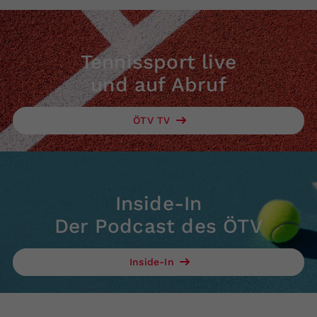
Tennissport live
und auf Abruf
ÖTV TV
Inside-In
Der Podcast des ÖTV
Inside-In