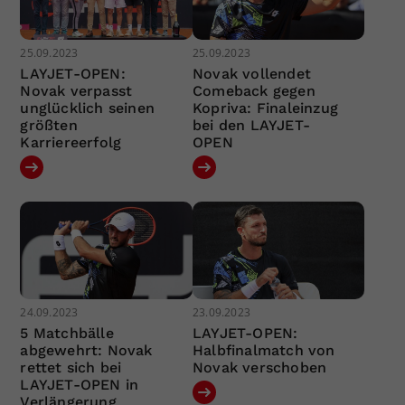
25.09.2023
25.09.2023
LAYJET-OPEN:
Novak vollendet
Novak verpasst
Comeback gegen
unglücklich seinen
Kopriva: Finaleinzug
größten
bei den LAYJET-
Karriereerfolg
OPEN
24.09.2023
23.09.2023
5 Matchbälle
LAYJET-OPEN:
abgewehrt: Novak
Halbfinalmatch von
rettet sich bei
Novak verschoben
LAYJET-OPEN in
Verlängerung