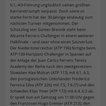
6:1,-4:0-Führung unglücklich seinen größten
Dieser Wert speichert Ihre Consent-
Karrieretriumph verpasst. Doch seine so
Einstellungen. Unter anderem eine
zufällig generierte ID, für die
starke Form hat der 30-Jährige eindeutig zum
Zweck
historische Speicherung Ihrer
nächsten Turnier mitgenommen. Der
vorgenommen Einstellungen, falls der
Schützling von Günter Bresnik steht beim
Webseiten-Betreiber dies eingestellt
Alicante Ferrero Challenger in einem weiteren
hat.
Halbfinale – und zwar ohne einen Satzverlust.
Der Niederösterreicher (ATP 196) fertigte beim
ATP-100-Hartplatz-Challenger in Spanien auf
der Anlage der Juan Carlos Ferrero Tennis
Academy der Reihe nach den zweitgesetzten
Slowaken Alex Molcan (ATP 113) mit 6:1, 6:3,
den portugiesischen Linkshänder Frederico
Ferreira Silva (ATP 226) mit 7:5, 7:6 (7) und den
Schweden Elias Ymer (ATP 172) mit 6:4, 6:2 ab.
Er spielt nun am Samstag um 11:00 Uhr gegen
den Franzosen Hugo Grenier (ATP 213), den