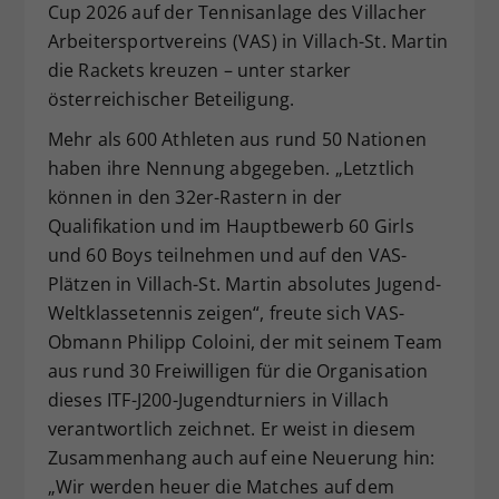
Cup 2026 auf der Tennisanlage des Villacher
Dieser Wert speichert Ihre Consent-
Arbeitersportvereins (VAS) in Villach-St. Martin
Einstellungen. Unter anderem eine
die Rackets kreuzen – unter starker
zufällig generierte ID, für die
österreichischer Beteiligung.
Zweck
historische Speicherung Ihrer
vorgenommen Einstellungen, falls der
Mehr als 600 Athleten aus rund 50 Nationen
Webseiten-Betreiber dies eingestellt
haben ihre Nennung abgegeben. „Letztlich
hat.
können in den 32er-Rastern in der
Qualifikation und im Hauptbewerb 60 Girls
und 60 Boys teilnehmen und auf den VAS-
Plätzen in Villach-St. Martin absolutes Jugend-
Weltklassetennis zeigen“, freute sich VAS-
Obmann Philipp Coloini, der mit seinem Team
aus rund 30 Freiwilligen für die Organisation
dieses ITF-J200-Jugendturniers in Villach
verantwortlich zeichnet. Er weist in diesem
Zusammenhang auch auf eine Neuerung hin:
„Wir werden heuer die Matches auf dem