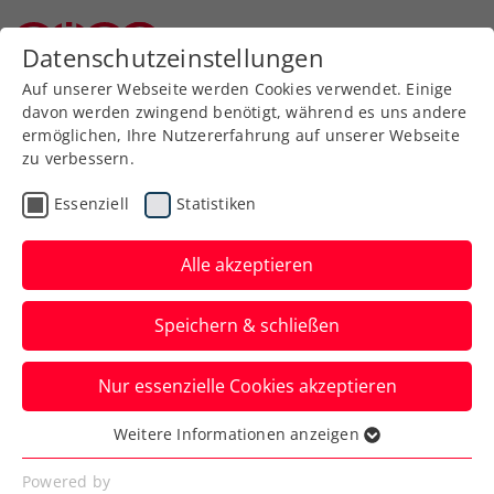
Zurück zur Newsübersicht
Datenschutzeinstellungen
Niederösterreichischer Tennisverband
Auf unserer Webseite werden Cookies verwendet. Einige
davon werden zwingend benötigt, während es uns andere
ermöglichen, Ihre Nutzererfahrung auf unserer Webseite
zu verbessern.
ITF
Turniere
Kids & Jugend
Essenziell
Statistiken
42. ITF Panaceo Junior
Cup 2026 beim VAS
Alle akzeptieren
Die Tennisjugend-Weltelite ist zu Gast in
Speichern & schließen
Villach.
Nur essenzielle Cookies akzeptieren
Verfasst von: Philipp Coloini / Redaktion, 23.04.2026
Weitere Informationen anzeigen
Essenziell
Essenzielle Cookies werden für grundlegende
Powered by