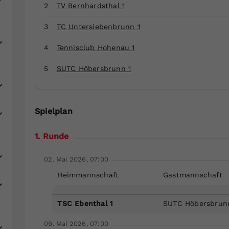
Zweck
generierte ID, für die historische Speicherung
2
TV Bernhardsthal 1
Ihrer vorgenommen Einstellungen, falls der
Webseiten-Betreiber dies eingestellt hat.
3
TC Untersiebenbrunn 1
4
Tennisclub Hohenau 1
5
SUTC Höbersbrunn 1
Spielplan
1. Runde
02. Mai 2026, 07:00
Heimmannschaft
Gastmannschaft
TSC Ebenthal 1
SUTC Höbersbrun
09. Mai 2026, 07:00