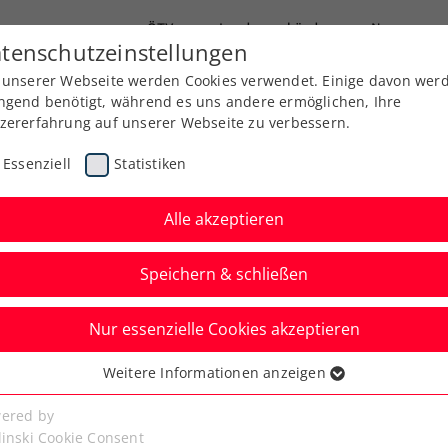
ÖTV
Landesverbände
News
tenschutzeinstellungen
 unserer Webseite werden Cookies verwendet. Einige davon wer
Ausbildung
Services
Über uns
Kreise
ngend benötigt, während es uns andere ermöglichen, Ihre
zererfahrung auf unserer Webseite zu verbessern.
Essenziell
Statistiken
Alle akzeptieren
Speichern & schließen
Nur essenzielle Cookies akzeptieren
niere
Rangliste
Spiele
Weitere Informationen anzeigen
ssenziell
senzielle Cookies werden für grundlegende Funktionen der
ered by
bseite benötigt. Dadurch ist gewährleistet, dass die Webseite
linski Cookie Consent