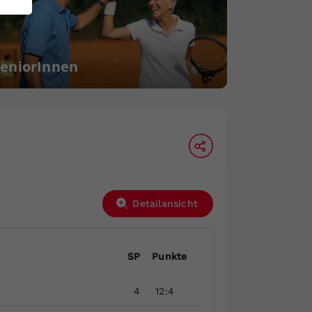
SeniorInnen
Detailansicht
SP
Punkte
4
12:4