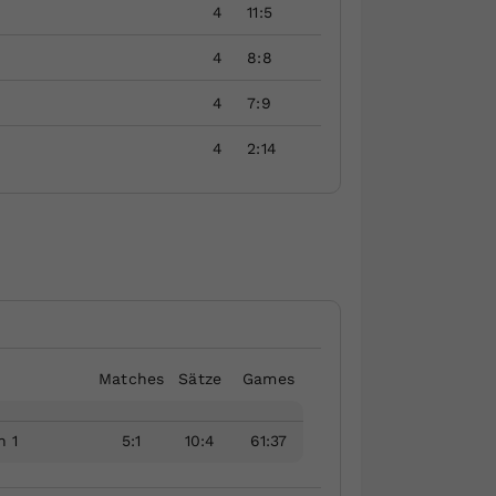
4
11:5
4
8:8
4
7:9
4
2:14
Matches
Sätze
Games
n 1
5
:
1
10
:
4
61
:
37