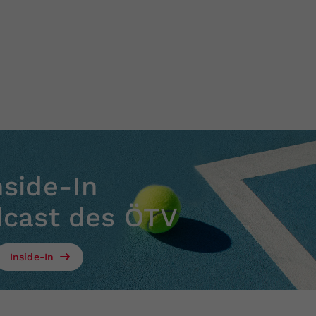
nside-In
dcast des ÖTV
Inside-In