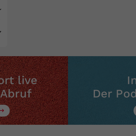
rt live
I
 Abruf
Der Po