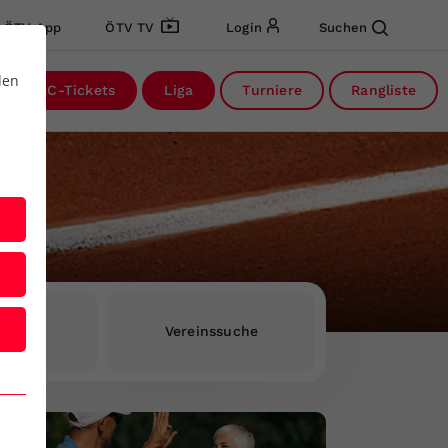
ÖTV App
ÖTV TV
Login
Suchen
den
DC-Tickets
Liga
Turniere
Rangliste
rInnen
Vereinssuche