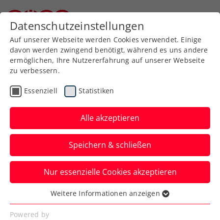
Datenschutzeinstellungen
Niederösterreichischer Tennisverband
Auf unserer Webseite werden Cookies verwendet. Einige
davon werden zwingend benötigt, während es uns andere
ermöglichen, Ihre Nutzererfahrung auf unserer Webseite
Allgemeine
Klasse
zu verbessern.
Jugend
Essenziell
Statistiken
SeniorInnen
Alle akzeptieren
Speichern & schließen
Meisterschaft wählen
Nur essenzielle Cookies akzeptieren
Weitere Informationen anzeigen
Essenziell
Essenzielle Cookies werden für grundlegende
Niederösterreichische Landesmeisterschaft 2025 /
Powered by