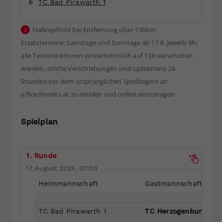
6
TC Bad Pirawarth 1
Dieser Wert speichert Ihre Consent-
Einstellungen. Unter anderem eine
Hallenpflicht bei Entfernung über 100km;
zufällig generierte ID, für die
Ersatztermine: Samstage und Sonntage ab 17.8. jeweils 9h;
Zweck
historische Speicherung Ihrer
vorgenommen Einstellungen, falls der
alle Termine können einvernehmlich auf 13h verschoben
Webseiten-Betreiber dies eingestellt
werden, solche Verschiebungen sind spätestens 24
hat.
Stunden vor dem ursprünglichen Spielbeginn an
office@noetv.at zu melden und online einzutragen
Spielplan
1. Runde
17. August 2025, 07:00
Heimmannschaft
Gastmannschaft
TC Bad Pirawarth 1
TC Herzogenburg 1