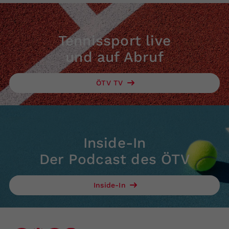
Tennissport live
und auf Abruf
ÖTV TV
Inside-In
Der Podcast des ÖTV
Inside-In