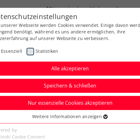
ÖTV
Landesverbände
News
tenschutzeinstellungen
 unserer Webseite werden Cookies verwendet. Einige davon wer
Ausbildung
Services
Über uns
Kreise
ngend benötigt, während es uns andere ermöglichen, Ihre
zererfahrung auf unserer Webseite zu verbessern.
Essenziell
Statistiken
Alle akzeptieren
Speichern & schließen
Nur essenzielle Cookies akzeptieren
niere
Rangliste
Spiele
Weitere Informationen anzeigen
ssenziell
senzielle Cookies werden für grundlegende Funktionen der
ered by
bseite benötigt. Dadurch ist gewährleistet, dass die Webseite
linski Cookie Consent