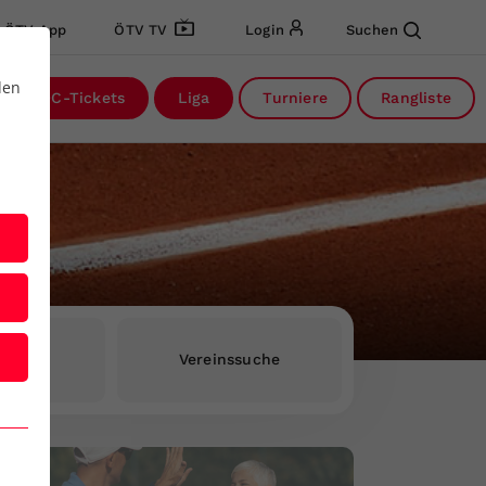
ÖTV App
ÖTV TV
Login
Suchen
den
DC-Tickets
Liga
Turniere
Rangliste
rInnen
Vereinssuche