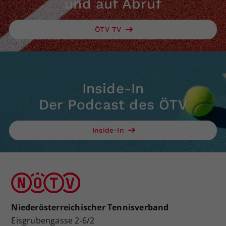
und auf Abruf
Dieser Wert speichert Ihre Consent-
Einstellungen. Unter anderem eine
ÖTV TV
zufällig generierte ID, für die
Zweck
historische Speicherung Ihrer
vorgenommen Einstellungen, falls der
Webseiten-Betreiber dies eingestellt
hat.
Inside-In
Der Podcast des ÖTV
Inside-In
Niederösterreichischer Tennisverband
Eisgrubengasse 2-6/2