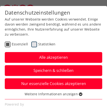
Datenschutzeinstellungen
Niederösterreichischer Tennisverband
Auf unserer Webseite werden Cookies verwendet. Einige
davon werden zwingend benötigt, während es uns andere
ermöglichen, Ihre Nutzererfahrung auf unserer Webseite
Allgemeine
Klasse
zu verbessern.
Jugend
Essenziell
Statistiken
SeniorInnen
Alle akzeptieren
Speichern & schließen
Meisterschaft wählen
Nur essenzielle Cookies akzeptieren
Weitere Informationen anzeigen
Essenziell
Essenzielle Cookies werden für grundlegende
Powered by