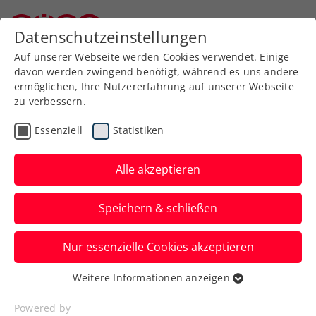
Datenschutzeinstellungen
Niederösterreichischer Tennisverband
Auf unserer Webseite werden Cookies verwendet. Einige
davon werden zwingend benötigt, während es uns andere
ermöglichen, Ihre Nutzererfahrung auf unserer Webseite
Allgemeine
Klasse
zu verbessern.
Jugend
Essenziell
Statistiken
SeniorInnen
Alle akzeptieren
Speichern & schließen
Meisterschaft wählen
Nur essenzielle Cookies akzeptieren
Weitere Informationen anzeigen
Essenziell
Essenzielle Cookies werden für grundlegende
Powered by