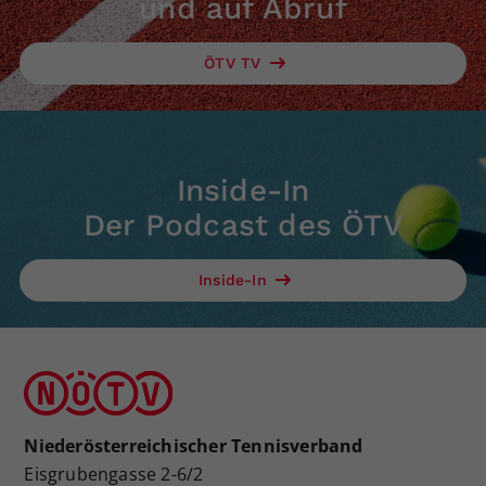
und auf Abruf
Dieser Wert speichert Ihre Consent-
Einstellungen. Unter anderem eine
ÖTV TV
zufällig generierte ID, für die
Zweck
historische Speicherung Ihrer
vorgenommen Einstellungen, falls der
Webseiten-Betreiber dies eingestellt
hat.
Inside-In
Der Podcast des ÖTV
Inside-In
Niederösterreichischer Tennisverband
Eisgrubengasse 2-6/2