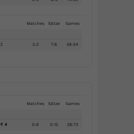
Matches
Sätze
Games
 2
3
:
3
7
:
6
58
:
54
Matches
Sätze
Games
f 4
0
:
6
0
:
12
28
:
73