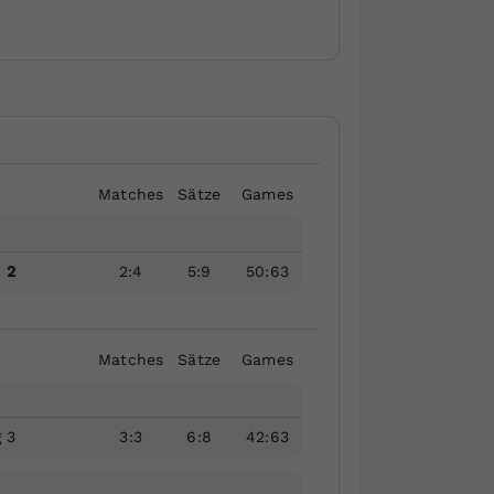
Matches
Sätze
Games
 2
2
:
4
5
:
9
50
:
63
Matches
Sätze
Games
 3
3
:
3
6
:
8
42
:
63