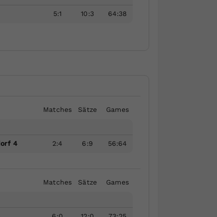
5
:
1
10
:
3
64
:
38
Matches
Sätze
Games
orf 4
2
:
4
6
:
9
56
:
64
Matches
Sätze
Games
3
6
:
0
12
:
0
73
:
25