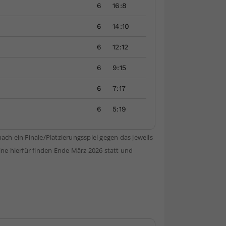
6
16:8
6
14:10
6
12:12
6
9:15
6
7:17
6
5:19
h ein Finale/Platzierungsspiel gegen das jeweils
ne hierfür finden Ende März 2026 statt und