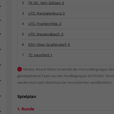
Zweck
generierte ID, für die historische Speicherung
2
TK St. Veit-Gölsen 2
Ihrer vorgenommen Einstellungen, falls der
Webseiten-Betreiber dies eingestellt hat.
3
UTC Herzogenburg 3
4
UTC Frankenfels 3
5
UTC Neulengbach 2
6
ESV Ober-Grafendorf 4
7
TC Hainfeld 1
Modus: Round Robin innerhalb der Vorrundengruppe; danac
gleichplatzierte Team aus der Parallelgruppe; ACHTUNG: Termi
werden erst nach Abschluss der Vorrunde hier veröffentlicht;
Spielplan
1. Runde