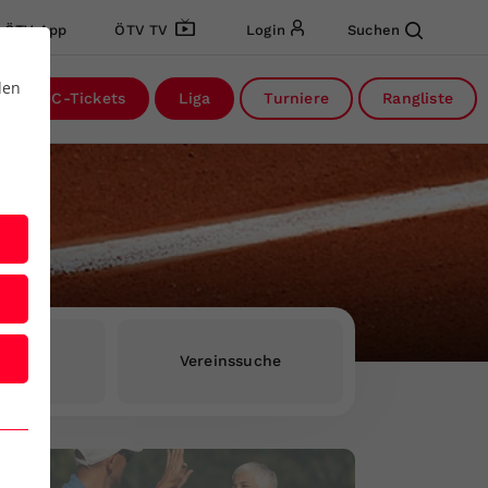
ÖTV App
ÖTV TV
Login
Suchen
den
DC-Tickets
Liga
Turniere
Rangliste
rInnen
Vereinssuche