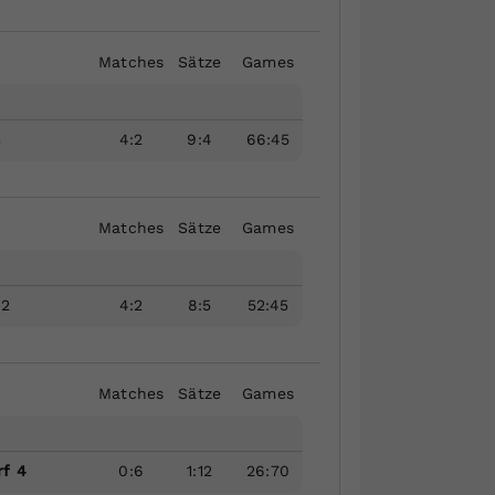
Matches
Sätze
Games
3
4
:
2
9
:
4
66
:
45
Matches
Sätze
Games
 2
4
:
2
8
:
5
52
:
45
Matches
Sätze
Games
f 4
0
:
6
1
:
12
26
:
70