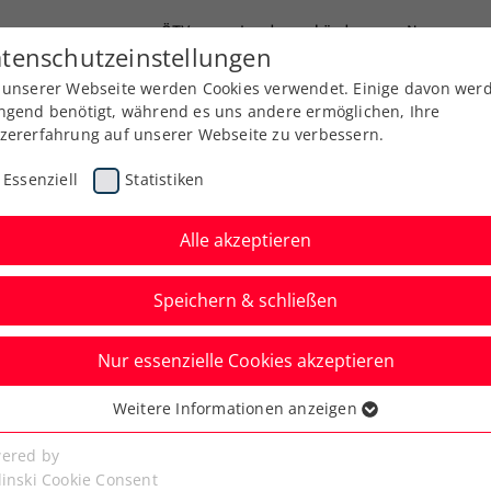
ÖTV
Landesverbände
News
tenschutzeinstellungen
 unserer Webseite werden Cookies verwendet. Einige davon wer
Ausbildung
Services
Über uns
Kreise
ngend benötigt, während es uns andere ermöglichen, Ihre
zererfahrung auf unserer Webseite zu verbessern.
Essenziell
Statistiken
Alle akzeptieren
Speichern & schließen
Nur essenzielle Cookies akzeptieren
niere
Rangliste
Spiele
Weitere Informationen anzeigen
ssenziell
senzielle Cookies werden für grundlegende Funktionen der
ered by
bseite benötigt. Dadurch ist gewährleistet, dass die Webseite
linski Cookie Consent