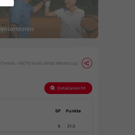
SeniorInnen
eTennis / NÖTV Kreis Mitte Wintercup
Detailansicht
SP
Punkte
6
21:3