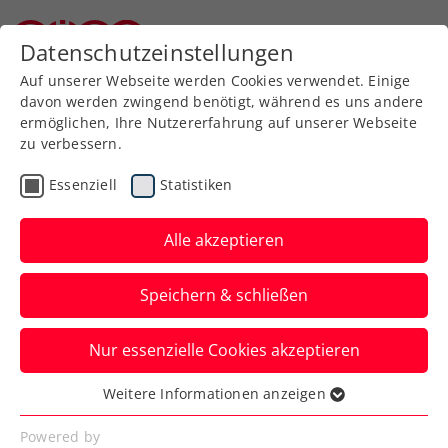
Datenschutzeinstellungen
Niederösterreichischer Tennisverband
Auf unserer Webseite werden Cookies verwendet. Einige
davon werden zwingend benötigt, während es uns andere
ermöglichen, Ihre Nutzererfahrung auf unserer Webseite
Allgemeine
Klasse
zu verbessern.
Jugend
Essenziell
Statistiken
SeniorInnen
Alle akzeptieren
Speichern & schließen
Meisterschaft wählen
Nur essenzielle Cookies akzeptieren
Weitere Informationen anzeigen
Essenziell
Essenzielle Cookies werden für grundlegende
Wintercup 2022/23 / Intersport-Winninger-
Powered by