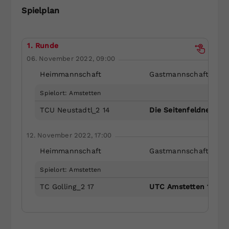
Spielplan
Dieser Wert speichert Ihre Consent-
Einstellungen. Unter anderem eine
zufällig generierte ID, für die
Zweck
historische Speicherung Ihrer
1. Runde
vorgenommen Einstellungen, falls der
06. November 2022, 09:00
Webseiten-Betreiber dies eingestellt
Heimmannschaft
Gastmannschaft
hat.
Spielort: Amstetten
TCU Neustadtl_2 14
Die Seitenfeldners 15
12. November 2022, 17:00
Heimmannschaft
Gastmannschaft
Spielort: Amstetten
TC Golling_2 17
UTC Amstetten 18