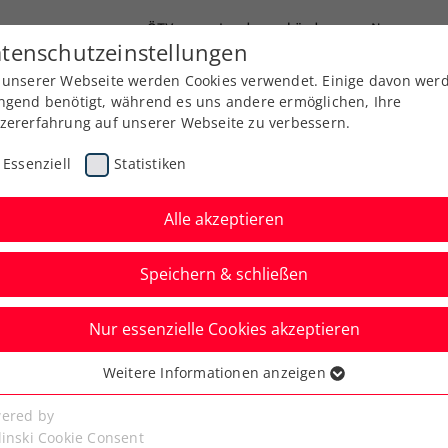
ÖTV
Landesverbände
News
tenschutzeinstellungen
 unserer Webseite werden Cookies verwendet. Einige davon wer
Ausbildung
Services
Über uns
Kreise
ngend benötigt, während es uns andere ermöglichen, Ihre
zererfahrung auf unserer Webseite zu verbessern.
Essenziell
Statistiken
Alle akzeptieren
Speichern & schließen
Nur essenzielle Cookies akzeptieren
niere
Rangliste
Spiele
Weitere Informationen anzeigen
ssenziell
senzielle Cookies werden für grundlegende Funktionen der
ered by
bseite benötigt. Dadurch ist gewährleistet, dass die Webseite
linski Cookie Consent