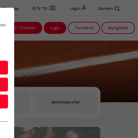
ÖTV App
ÖTV TV
Login
Suchen
den
DC-Tickets
Liga
Turniere
Rangliste
rInnen
Vereinssuche